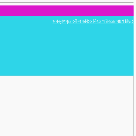
জগন্নাথপুরে নৌকা ডুবিতে নিহত পরিবারের পাশে হিন্দু বৌদ্ধ খ্র