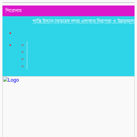
শিরোনাম
শান্তি উদ্যান (আহমেদ নগর) এলাকার নিরাপত্তা ও উন্নয়নমূলক জরুরি