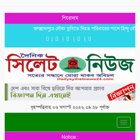
শিরোনাম
জগন্নাথপুরে নৌকা ডুবিতে নিহত পরিবারের পাশে হিন্দু বৌদ্ধ খ্রিস্
বৃহস্পতিবার, ০৬ অগাস্ট ২০২৬, ০৯:২৮ পূর্বাহ্ন
Toggle
navigat
Notice :