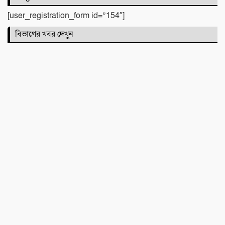
পাশে হিন্দু বৌদ্ধ খ্রিস্টান ঐক্য পরিষদ ও পূজা
উদযাপন পরিষদের নেতৃবৃন্দ
[user_registration_form id=”154″]
বিভাগের খবর দেখুন
​বানারীপাড়া বন্দর মডেল সরকারি প্রাথমিক
বিদ্যালয়ে ‘গণ-অভ্যুত্থান দিবস’ পালিত
পোড়া স্বপ্নের ভেতরেও শান্তির গান গাইলেন
রাহুল আনন্দ
একটি নিখোঁজ সংবাদ
মাহে রবিউল আউয়াল মাসের গুরুত্ব ও
ফজিলত। হাফিজ মাছুম আহমদ দুধরচকী