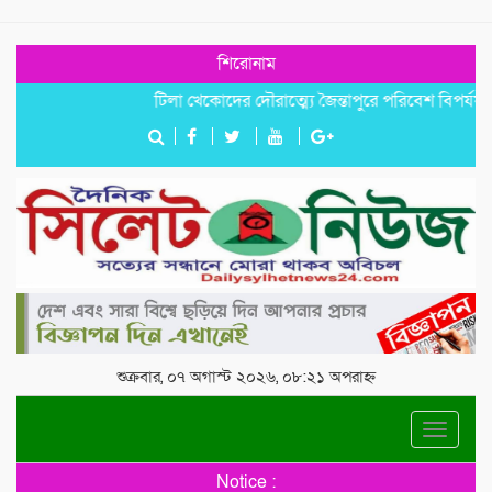
শিরোনাম
টিলা খেকোদের দৌরাত্ম্যে জৈন্তাপুরে পরিবেশ বিপর্যয়, আতঙ্কে 
শুক্রবার, ০৭ অগাস্ট ২০২৬, ০৮:২১ অপরাহ্ন
Toggle
navigat
Notice :