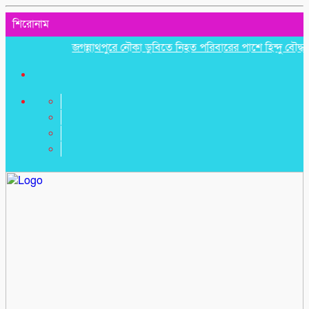
শিরোনাম
জগন্নাথপুরে নৌকা ডুবিতে নিহত পরিবারের পাশে হিন্দু বৌদ্ধ খ্রিস্