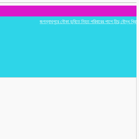
জগন্নাথপুরে নৌকা ডুবিতে নিহত পরিবারের পাশে হিন্দু বৌদ্ধ খ্রিস্টান ঐক