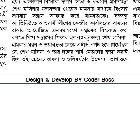
েয়র
হয়। তৎকালীন বিরোধী দলীয় নেতা ও বর্তমান প্রধানমন্ত্রী
খা
গের
শেখ হাসিনার জনসভায় গ্রেনেড হামলার মাধ্যমে হিংসার
এম
্তী
দানবীয় সন্ত্রাস আক্রান্ত করে মানবতাকে। বঙ্গবন্ধু
যা
খেন
অ্যাভিনিউতে আওয়ামী লীগের কেন্দ্রীয় কার্যালয়ের সামনের
বির
াষক
রাস্তায় আয়োজিত জনসমাবেশে সন্ত্রাসের বিরুেেদ্ধ কথা
আল
বলতে গিয়ে সন্ত্রাসের শিকার হন বঙ্গবন্ধুকন্যা শেখ হাসিনা।
বিএ
হামলার ধরন ও ভয়াবহতা থেকে এটাও স্পষ্ট হয়ে গিয়েছিল
নে
যে, শেখ হাসিনা ও তার দলের শীর্ষ নেতাদের হত্যা করাই
্যের
ছিল ওই গ্রেনেড হামলা ও গুলিবর্ষণের উদ্দেশ্য। ভাগ্যগুণে
ুগ্ম
Design & Develop BY Coder Boss