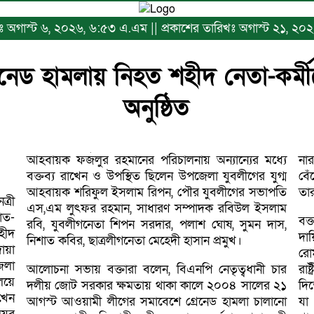
িখঃ অগাস্ট ৬, ২০২৬, ৬:৫৩ এ.এম || প্রকাশের তারিখঃ অগাস্ট ২১, ২
রেনেড হামলায় নিহত শহীদ নেতা-কর্
অনুষ্ঠিত
আহবায়ক ফজলুর রহমানের পরিচালনায় অন্যান্যের মধ্যে
না
বক্তব্য রাখেন ও উপস্থিত ছিলেন উপজেলা যুবলীগের যুগ্ম
বে
আহবায়ক শরিফুল ইসলাম রিপন, পৌর যুবলীগের সভাপতি
ত্রী
এস,এম লুৎফর রহমান, সাধারণ সম্পাদক রবিউল ইসলাম
বক
রবি, যুবলীগনেতা শিপন সরদার, পলাশ ঘোষ, সুমন দাস,
হীদ
দা
নিশাত কবির, ছাত্রলীগনেতা মেহেদী হাসান প্রমুখ।
োয়া
রো
েলা
আলোচনা সভায় বক্তারা বলেন, বিএনপি নেতৃত্বধানী চার
রাষ
লয়ে
দলীয় জোট সরকার ক্ষমতায় থাকা কালে ২০০৪ সালের ২১
দিতে ও ভিন্ন খাতে প
াখেন
আগস্ট আওয়ামী লীগের সমাবেশে গ্রেনেড হামলা চালানো
যা