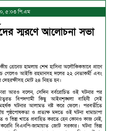
০২০, ৫:০৩ পি.এম
মীদের স্মরণে আলোচনা সভা
রকীয় গ্রেনেড হামলায় শেখ হাসিনা অলৌকিকভাবে প্রাণে
ঁচে গেলেও আইভি রহমানসহ দলের ২২ নেতাকর্মী এবং
তার দেহরক্ষীসহ মোট ২৪ নিহত হন।
্তারা আরও বলেন, সেদিন বর্বরোচিত ওই ঘটনার পর
য়িত্বরত বিপদগামী কিছু আইনশৃঙ্খলা বাহিনী সেই
মহর্ষক ঘটনার আলামত নষ্ট করে ফেলে। পরবর্তীতে
্ট্রীয় পৃষ্ঠপোষকতা ও প্রত্যক্ষ মদতে ওই ঘটনা ধামাচাপা
্রবাহিত করতে হেন কোনও কাজ নেই,
 করেনি বিএনপি-জামায়াত জোট সরকার। ঘটনা ভিন্ন