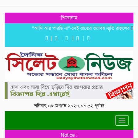
শিরোনাম
“আমি আর পারছি না”-সেই রাতের ভয়াবহ স্মৃতি রাহুলের
জগন্নাথপ
শনিবার, ০৮ অগাস্ট ২০২৬, ০৯:৫২ পূর্বাহ্ন
Toggle
navigat
Notice :