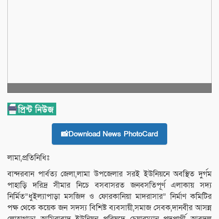
📸Download News PhotoCard
লামা,প্রতিনিধিঃ
বান্দরবান পার্বত্য জেলা,লামা উপজেলার সরই ইউনিয়নে অবস্থিত দুর্গম
পাহাড়ি দরিদ্র সীমার নিচে বসবাসরত জনবসতিপূর্ণ এলাকায় সদ্য
নির্মিত”ধুইল্যাপাড়া মসজিদ ও ফোরকানিয়া মাদরাসার” নির্মাণ কমিটির
পক্ষ থেকে কয়েক জন সদস্য বিশিষ্ট ব্যবসায়ী,সমাজ সেবক,দানবীর আসন্ন