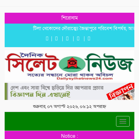
শিরোনাম
টিলা খেকোদের দৌরাত্ম্যে জৈন্তাপুরে পরিবেশ বিপর্যয়, আতঙ্কে প্র
শুক্রবার, ০৭ অগাস্ট ২০২৬, ০৬:১২ অপরাহ্ন
Toggle
navigat
Notice :