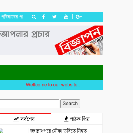
 পাশে হিন্দু বৌদ্ধ খ্রিস্টান ঐক্য পরিষদ ও পূজা উদযাপন পরিষদের নেতৃবৃন্দ
Wellcome to our website...
earch
r:
সর্বশেষ
পাঠক প্রিয়
জগন্নাথপুরে নৌকা ডুবিতে নিহত