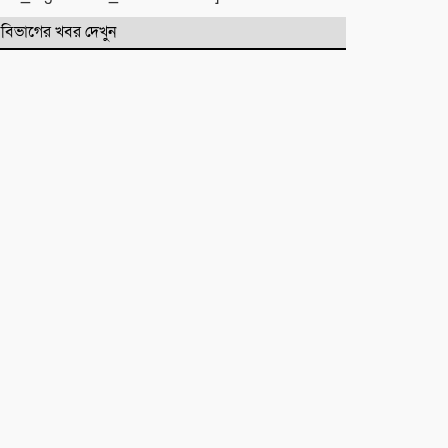
বিভাগের খবর দেখুন
মাহে রবিউল আউয়াল মাসের গুরুত্ব ও
ফজিলত। হাফিজ মাছুম আহমদ
দুধরচকী
শান্তি উদ্যান (আহমেদ নগর) এলাকার
নিরাপত্তা ও উন্নয়নমূলক জরুরি সভার
আহব্বান
প্রায় দশ লাখ কোটি টাকার বাজেট করার
পরেও দেশ এভাবে চলতে পারে না। এত
নড়বড়ে হতে পারে না
ফজরের নামাজের উপকারিতা ও