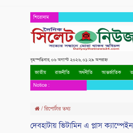
শিরোনাম
বৃহস্পতিবার, ০৬ অগাস্ট ২০২৬, ০১:২৯ অপরাহ্ন
জাতীয়
রাজনীতি
অর্থনীতি
আন্তর্জাতিক
তথ
Notice :
/
রিপোর্টার তথ্য
দেবহাটায় ভিটামিন এ প্লাস ক্যাম্প