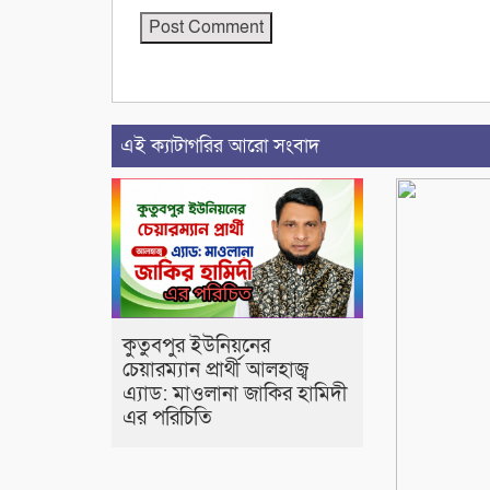
এই ক্যাটাগরির আরো সংবাদ
কুতুবপুর ইউনিয়নের
চেয়ারম্যান প্রার্থী আলহাজ্ব
এ‍্যাড: মাওলানা জাকির হামিদী
এর পরিচিতি