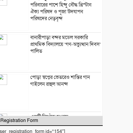
পরিবারের পাশে হিন্দু বৌদ্ধ খ্রিস্টান
ঐক্য পরিষদ ও পূজা উদযাপন
পরিষদের নেতৃবৃন্দ
​বানারীপাড়া বন্দর মডেল সরকারি
প্রাথমিক বিদ্যালয়ে ‘গণ-অভ্যুত্থান দিবস’
পালিত
পোড়া স্বপ্নের ভেতরেও শান্তির গান
গাইলেন রাহুল আনন্দ
একটি নিখোঁজ সংবাদ
Registration Form
user_registration_form id=”154″]