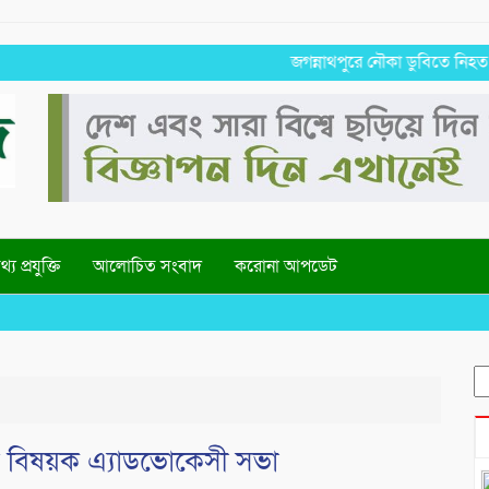
জগন্নাথপুরে নৌকা ডুবিতে নিহত পরিবারের
্য প্রযুক্তি
আলোচিত সংবাদ
করোনা আপডেট
S
fo
েইন বিষয়ক এ্যাডভোকেসী সভা