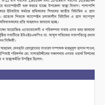
্ধীসহ ৬-১১ মাস বয়সের ১,৯৩২জন এবং ১২-৫৯মাস বয়সের ১৩,৮৯৫জন
য়ে ক্যাম্পেইনটি শুরু করতে যাচ্ছে উপজেলা স্বাস্থ্য বিভাগ। পাশাপাশি
শেষ করে ইটভাটায় কর্মরত শ্রমিকদের শিশুদের জাতীয় ভিটামিন এ প্লাস
প্রত্যেক শিশুকে ক্যাম্পেইন চলাকালীন ভিটামিন এ প্লাস ক্যাপসুল
ে অভিভাবকদের প্রতি আহ্বানও জানানো হচ্ছে।
উপলক্ষ্যে আয়োজিত এ্যাডভোকেসী ও পরিকল্পনা সভায় এসব তথ্য জানানো
ে অনুষ্ঠিত সভাটিতে ইউএইচএফপিও ডা. আব্দুল লতিফের সভাপতিত্বে প্রধান
ন সিদ্দিকী।
 আহমেদ, দেবহাটা প্রেসক্লাবের সাধারণ সম্পাদক মাহমুদুল হাসান শাওন,
পিআই পরিদর্শক মো. সালাহউদ্দীনের সঞ্চালনায় এসময় ওয়ার্ল্ড ভিশনের
ও স্বাস্থ্যকর্মীরা উপস্থিত ছিলেন।