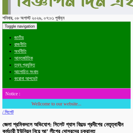
শনিবার, ০৮ অগাস্ট ২০২৬, ০৭:০১ পূর্বাহ্ন
Toggle navigation
জাতীয়
রাজনীতি
অর্থনীতি
আন্তর্জাতিক
তথ্য প্রযুক্তি
আলোচিত সংবাদ
করোনা আপডেট
Notice :
Wellcome to our website...
/
সিলেট
জেলা শ্রমিকদলে অভিযোগ: সিলেট গ্যাস ফিল্ডে প্রদীপের নেতৃত্বাধীন
কর্মচারী ইউনিয়ন নিয়ে আ’ লীগের দোসরদের চক্রান্ত