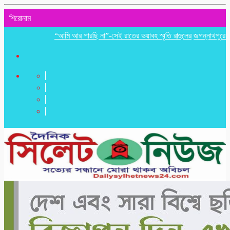
শিরোনাম
“আমি আর পারছি না”-সেই রাতের ভয়াবহ স্মৃতি রাহুলের
জগন্নাথপুরে ইউপি সদ