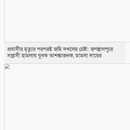
প্রবাসীর মৃত্যুর পরপরই জমি দখলের চেষ্টা: জগন্নাথপুরে
সন্ত্রাসী হামলায় যুবক আশঙ্কাজনক, মামলা দায়ের