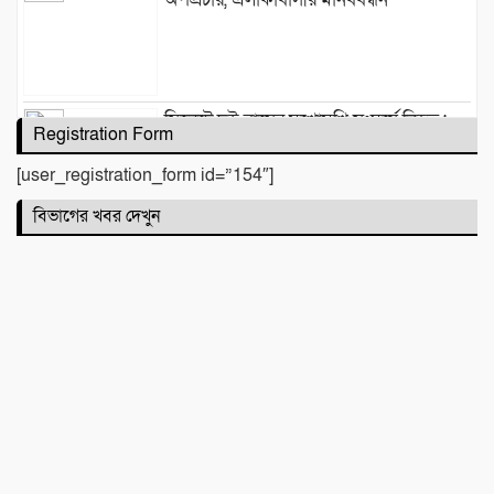
সিলেটে দুই বাসের মুখোমুখি সংঘর্ষে নিহত ৯
Registration Form
[user_registration_form id=”154″]
বিভাগের খবর দেখুন
কবিতা :
টিলা খেকোদের দৌরাত্ম্যে জৈন্তাপুরে পরিবেশ
বিপর্যয়, আতঙ্কে প্রবাসী পরিবার
‎​ছাতকে পাওনা টাকাকে কেন্দ্র করে রক্তক্ষয়ী
সংঘর্ষ, গুরুতর আহত ৪