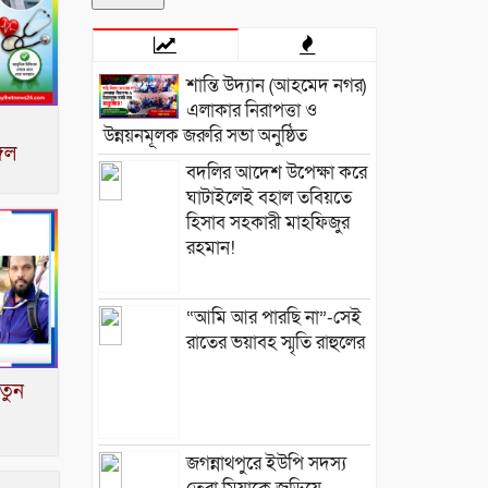
শান্তি উদ্যান (আহমেদ নগর)
এলাকার নিরাপত্তা ও
উন্নয়নমূলক জরুরি সভা অনুষ্ঠিত
্গল
বদলির আদেশ উপেক্ষা করে
ঘাটাইলেই বহাল তবিয়তে
হিসাব সহকারী মাহফিজুর
রহমান!
“আমি আর পারছি না”-সেই
রাতের ভয়াবহ স্মৃতি রাহুলের
তুন
জগন্নাথপুরে ইউপি সদস্য