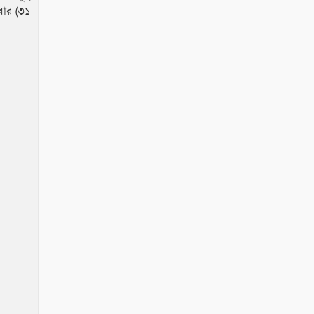
বার (৩১