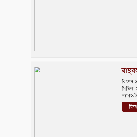
বাহুবল
বিশেষ প
সিভিল স
ল্যাবরেট
...বিস্