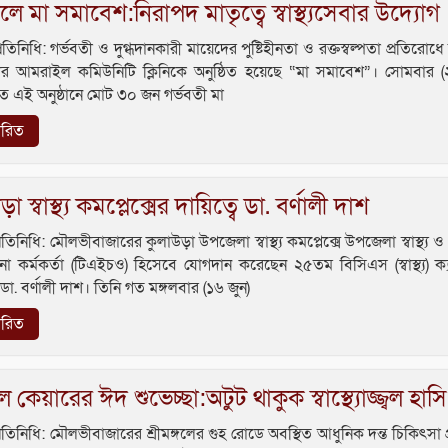
ঙ্গলে মা সমাবেশ:নিরাপদ মাতৃত্বে স্বাস্থ্যসেবার উদ্যোগ
রতিনিধি: গর্ভবতী ও দুগ্ধদানকারী মায়েদের পুষ্টিহীনতা ও রক্তস্বল্পতা প্রতিরোধে শ
 আমরাইল কমিউনিটি ক্লিনিকে অনুষ্ঠিত হয়েছে “মা সমাবেশ”। সোমবার (
এই অনুষ্ঠানে মোট ৩০ জন গর্ভবতী মা
তারিত
া স্বাস্থ্য কমপ্লেক্সের দায়িত্বে ডা. বর্ণালী দাশ
রতিনিধি: মৌলভীবাজারের কুলাউড়া উপজেলা স্বাস্থ্য কমপ্লেক্সে উপজেলা স্বাস্থ্য 
না কর্মকর্তা (টিএইচও) হিসেবে যোগদান করেছেন ২৫তম বিসিএস (স্বাস্থ্য) ক্
া ডা. বর্ণালী দাশ। তিনি গত মঙ্গলবার (১৬ জুন)
তারিত
ল কেয়ারের ঈদ শুভেচ্ছা:অটুট থাকুক স্বাস্থ্যোজ্জ্বল হাসি
রতিনিধি: মৌলভীবাজারের শ্রীমঙ্গলের গুহ রোডে অবস্থিত আধুনিক দন্ত চিকিৎসা প্