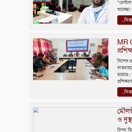
“ডেন্টা
শুভেচ্ছ
...বিস্
MR Ca
প্রশিক
বিশেষ প
বাস্তবা
হয়েছে। ব
প্রশিক্ষণ
...বিস্
মৌলভী
ও দুস্
রিপন মিয়