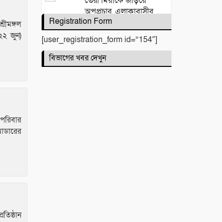
তেরা মিয়াকে জড়িয়ে
অপপ্রচার, এলাকাবাসীর
Registration Form
মানববন্ধন
্রীমঙ্গল
২২ জুন)
[user_registration_form id=”154″]
সিলেটে দুই বাসের মুখোমুখি
বিভাগের খবর দেখুন
সংঘর্ষে নিহত ৯
ও পরিবার
কবিতা :
যাডারের
টিলা খেকোদের দৌরাত্ম্যে
জৈন্তাপুরে পরিবেশ বিপর্যয়,
আতঙ্কে প্রবাসী পরিবার
রতিষ্ঠান