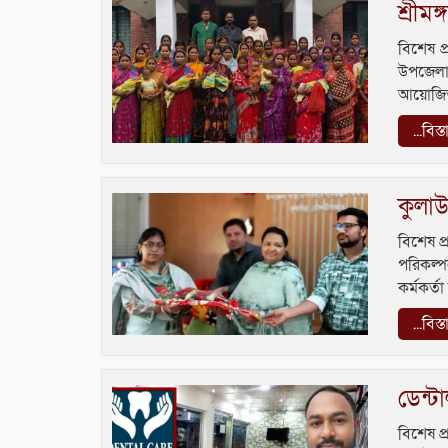
শ্রীম
বিশেষ প্
উপজেলার
আয়োজিত 
...বিস্
কুলাউড়
বিশেষ প্
পরিকল্প
কর্মকর্ত
...বিস্
ডেন্টা
বিশেষ প্