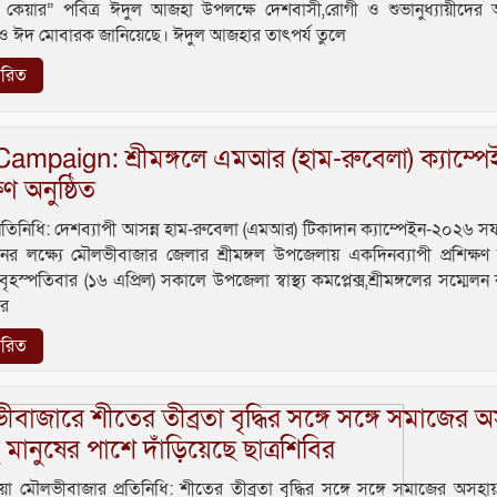
ল কেয়ার” পবিত্র ঈদুল আজহা উপলক্ষে দেশবাসী,রোগী ও শুভানুধ্যায়ীদের 
া ও ঈদ মোবারক জানিয়েছে। ঈদুল আজহার তাৎপর্য তুলে
তারিত
mpaign: শ্রীমঙ্গলে এমআর (হাম-রুবেলা) ক্যাম্পে
্ষণ অনুষ্ঠিত
্রতিনিধি: দেশব্যাপী আসন্ন হাম-রুবেলা (এমআর) টিকাদান ক্যাম্পেইন-২০২৬ 
য়নের লক্ষ্যে মৌলভীবাজার জেলার শ্রীমঙ্গল উপজেলায় একদিনব্যাপী প্রশিক্ষণ অ
ৃহস্পতিবার (১৬ এপ্রিল) সকালে উপজেলা স্বাস্থ্য কমপ্লেক্স,শ্রীমঙ্গলের সম্মেলন
ের
তারিত
বাজারে শীতের তীব্রতা বৃদ্ধির সঙ্গে সঙ্গে সমাজের অ
থ মানুষের পাশে দাঁড়িয়েছে ছাত্রশিবির
া মৌলভীবাজার প্রতিনিধি: শীতের তীব্রতা বৃদ্ধির সঙ্গে সঙ্গে সমাজের অসহায় 