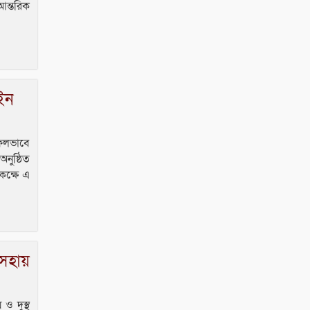
আন্তরিক
‎​ছাতকে পাওনা টাকাকে
কেন্দ্র করে রক্তক্ষয়ী সংঘর্ষ,
গুরুতর আহত ৪
ইন
মনু সেচ প্রকল্পের
জলাবদ্ধতা নিয়ে কৃষকদের
প্রতিবাদ
সফলভাবে
জগন্নাথপুরে নৌকা ডুবিতে
নুষ্ঠিত
নিহত পরিবারের পাশে হিন্দু
 কক্ষে এ
বৌদ্ধ খ্রিস্টান ঐক্য পরিষদ ও পূজা
উদযাপন পরিষদের নেতৃবৃন্দ
সহায়
ও দুস্থ