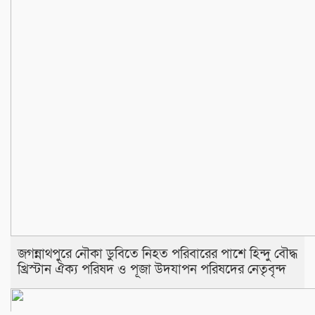
জগন্নাথপুরে নৌকা ডুবিতে নিহত পরিবারের পাশে হিন্দু বৌদ্ধ
খ্রিস্টান ঐক্য পরিষদ ও পূজা উদযাপন পরিষদের নেতৃবৃন্দ