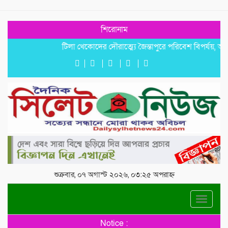
শিরোনাম
টিলা খেকোদের দৌরাত্ম্যে জৈন্তাপুরে পরিবেশ বিপর্যয়, আতঙ্কে প্র
শুক্রবার, ০৭ অগাস্ট ২০২৬, ০৩:২৫ অপরাহ্ন
Toggle
navigat
Notice :