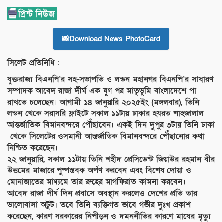
📸Download News PhotoCard
সিলেট প্রতিনিধি :
যুক্তরাজ্য বিএনপি’র সহ-সভাপতি ও লন্ডন মহানগর বিএনপি’র সাধারণ
সম্পাদক আবেদ রাজা দীর্ঘ এক যুগ পর মাতৃভূমি বাংলাদেশে পা
রাখতে চলেছেন। আগামী ১৪ জানুয়ারি ২০২৫ইং (মঙ্গলবার), তিনি
লন্ডন থেকে সরাসরি ফ্লাইটে সকাল ১১টায় ঢাকার হযরত শাহজালাল
আন্তর্জাতিক বিমানবন্দরে পৌঁছাবেন। একই দিন দুপুর ৩টায় তিনি ঢাকা
থেকে সিলেটের ওসমানী আন্তর্জাতিক বিমানবন্দরে পৌঁছানোর কথা
নিশ্চিত করেছেন।
২২ জানুয়ারি, সকাল ১১টায় তিনি শহীদ প্রেসিডেন্ট জিয়াউর রহমান বীর
উত্তমের মাজারে পুষ্পস্তবক অর্পণ করবেন এবং বিশেষ দোয়া ও
মোনাজাতের মাধ্যমে তার রুহের মাগফিরাত কামনা করবেন।
আবেদ রাজা দীর্ঘ দিন প্রবাসে অবস্থান করলেও দেশের প্রতি তার
ভালোবাসা অটুট। তবে তিনি ব্যক্তিগত ভাবে গভীর দুঃখ প্রকাশ
করেছেন, কারণ সরকারের নিপীড়ন ও দমননীতির কারণে মাযের মৃত্যু