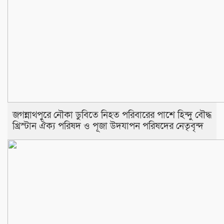
জগন্নাথপুরে নৌকা ডুবিতে নিহত পরিবারের পাশে হিন্দু বৌদ্ধ
খ্রিস্টান ঐক্য পরিষদ ও পূজা উদযাপন পরিষদের নেতৃবৃন্দ