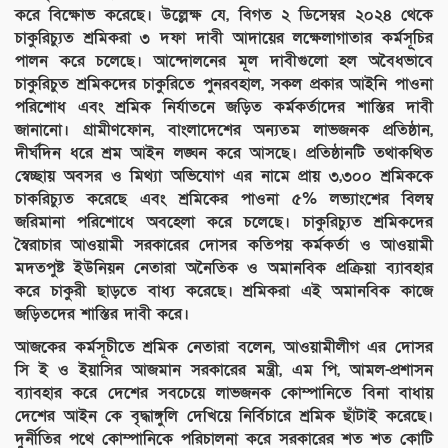
করে বিক্ষোভ করেছে। উল্লেক্ষ যে, বিগত ২ ডিসেম্বর ২০২৪ থেকে
চাকুরিচ্যুত শ্রমিকরা ৩ দফা দাবী আদায়ের লক্ষেলাগাতার কর্মসূচির
পালন করে চলেছে। আন্দোলনের মূল দাবীগুলো হল অবৈধভাবে
চাকুরিচুত শ্রমিকদের চাকুরিতে পুনরবহাল, সকল প্রকার আইনি পাওনা
পরিশোধ এবং শ্রমিক নির্যাতনে জড়িত কর্মকর্তাদের শাস্তির দাবী
জানানো। গ্রামীণফোন, বাংলাদেশের অন্যতম লাভজনক প্রতিষ্ঠান,
দীর্ঘদিন ধরে শ্রম আইন লঙ্ঘন করে আসছে। প্রতিষ্ঠানটি তথাকথিত
স্বেচ্ছায় অবসর ও মিথ্যা অভিযোগ এর নামে প্রায় ৩,৩০০ শ্রমিককে
চাকরিচ্যুত করেছে এবং শ্রমিকের পাওনা ৫% লভ্যাংশের বিলম্ব
জরিমানা পরিশোধে অবহেলা করে চলেছে। চাকুরিচ্যুত শ্রমিকদের
স্বৈরাচার আওয়ামী সরকারের দোসর কতিপয় কর্মকর্তা ও আওয়ামী
মদতপুষ্ট ইউনিয়ন নেতারা অনৈতিক ও অমানবিক প্রক্রিয়া ব্যাবহার
করে চাকুরী ছাড়তে বাধ্য করেছে। শ্রমিকরা এই অমানবিক কাজে
জড়িতদের শাস্তির দাবী করে।
আজকের কর্মসূচীতে শ্রমিক নেতারা বলেন, আওয়ামীলীগ এর দোসর
সি ই ও ইয়াসির আজমান সরকারের মন্ত্রী, এম পি, আমল-প্রশাসন
ব্যাবহার করে দেশের সবচেয়ে লাভজনক কোম্পানিতে বিনা বাধায়
দেশের আইন কে বৃদ্ধাঙ্গুলি দেখিয়ে নির্বিচারে শ্রমিক ছাঁটাই করেছে।
দুর্নীতির পথে কোম্পানিকে পরিচালনা করে সরকারের শত শত কোটি