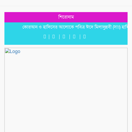
শিরোনাম
কোরআন ও হাদিসের আলোকে পবিত্র ঈদে মিলাদুন্নবী (সাঃ) হাফিজ মাছু