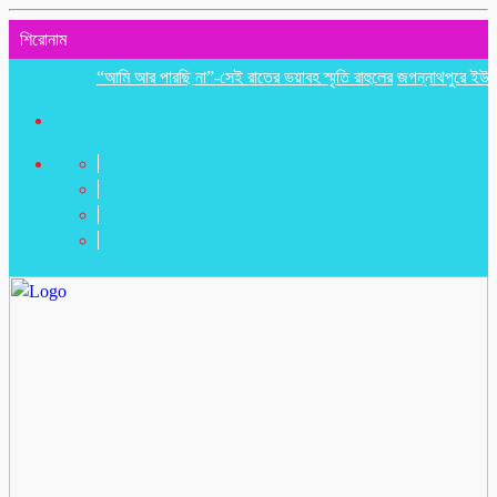
শিরোনাম
“আমি আর পারছি না”-সেই রাতের ভয়াবহ স্মৃতি রাহুলের
জগন্নাথপুরে ইউপি সদস্য 