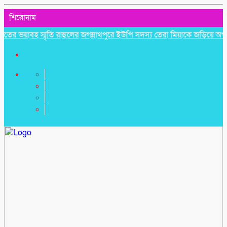
শিরোনাম
াবহ স্মৃতি রাহুলের
জগন্নাথপুরে ইউপি সদস্য তেরা মিয়াকে জড়িয়ে অপপ্রচার,