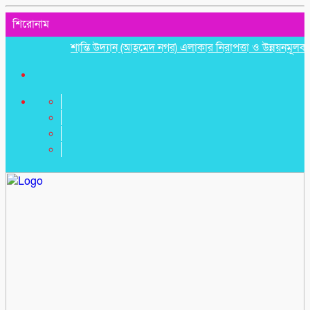
শিরোনাম
শান্তি উদ্যান (আহমেদ নগর) এলাকার নিরাপত্তা ও উন্নয়নমূলক জরুরি স