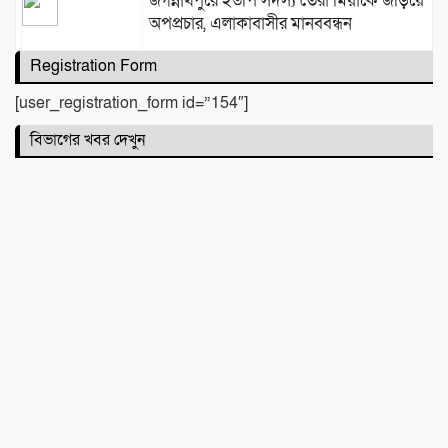
জগন্নাথপুরে ইউপি সদস্য তেরা মিয়াকে জড়িয়ে
অপপ্রচার, এলাকাবাসীর মানববন্ধন
Registration Form
[user_registration_form id=”154″]
সিলেটে দুই বাসের মুখোমুখি সংঘর্ষে নিহত ৯
বিভাগের খবর দেখুন
কবিতা :
টিলা খেকোদের দৌরাত্ম্যে জৈন্তাপুরে পরিবেশ
বিপর্যয়, আতঙ্কে প্রবাসী পরিবার