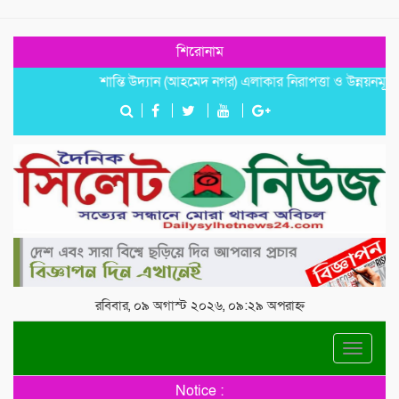
শিরোনাম
শান্তি উদ্যান (আহমেদ নগর) এলাকার নিরাপত্তা ও উন্নয়নমূলক জরুরি স
রবিবার, ০৯ অগাস্ট ২০২৬, ০৯:২৯ অপরাহ্ন
Toggle
navigat
Notice :