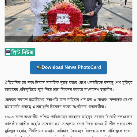
Download News PhotoCard
ঐতিহাসিক ছয় দফা দিবসে সামাজিক দূরত্ব বজায় রেখে ধানমন্ডিতে বঙ্গবন্ধু শেখ মুজিবুর
রহমানের প্রতিকৃতিতে ফুল দিয়ে শ্রদ্ধা নিবেদন করেছে বাংলাদেশ ছাত্রলীগ।
রোববার সকালে ছাত্রলীগের সভাপতি আল নাহিয়ান খান জয় ও সাধারণ সম্পাদক লেখক
ভট্টাচার্যের নেতৃত্বে এ শ্রদ্ধাঞ্জলি নিবেদন করেন সংগঠনের নেতাকর্মীরা।
১৯৬৬ সালে তৎকালীন পশ্চিম পাকিস্তানের লাহোরে আইয়ুব সরকার বিরোধী দলগুলোর
‌‌সর্বদলীয় জাতীয় সংহতি সম্মেলন হয়। সম্মেলনে যোগ দিয়ে আওয়ামী লীগ প্রধান শেখ
মুজিবুর রহমান, দীর্ঘদিনের অন্যায়, অবিচার, বৈষম্যের বিরুদ্ধে ৬ দফা দাবি তুলে ধরেন।