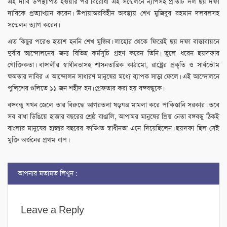
এই দাবি উপস্থাপিত হওয়ার পর বিরোধী এই সম্মেলনে ন্যাপসহ প্রতিটি দল ছয় দফা
দাবিকে প্রত্যাখ্যান করেন। উপায়ান্তরবিহীন অবস্থায় শেখ মুজিবুর রহমান দলবলসহ
সম্মেলন ত্যাগ করেন।
এত কিছুর পরেও হতাশ হননি শেখ মুজিব। লাহোর থেকে ফিরেই ছয় দফা বাস্তাবায়নে
দুর্বার আন্দোলনের জন্য বিভিন্ন কর্মসূচি গ্রহণ করেন তিনি। তুলে ধরেন ছয়দফার
যৌক্তিকতা। বাঙ্গালীর স্বাধীনতাসহ শাসনতান্ত্রিক কাঠামো, রাষ্ট্রের প্রকৃতি ও সার্বভৌম
ক্ষমতার দাবির এ আন্দোলন সাধারণ মানুষের মধ্যে ব্যাপক সাড়া ফেলে। এই আন্দোলনে
পুলিশের গুলিতে ১১ জন শহীদ হন। গ্রেফতার করা হয় বঙ্গবন্ধুকে।
বঙ্গবন্ধু যখন জেলে তার বিরুদ্ধে আগরতলা ষড়যন্ত্র মামলা করে পাকিস্তানি সরকার। তবে
সব বাধা ডিঙিয়ে হাজার বছরের শ্রেষ্ঠ বাঙালি, আপামর মানুষের প্রিয় নেতা বঙ্গবন্ধু ঠিকই
বাংলার মানুষের হাজার বছরের কাঙ্খিত স্বাধীনতা এনে দিয়েছিলেন। ছয়দফা ছিল সেই
মুক্তি অর্জনের প্রথম ধাপ।
আপনার মতামত লিখুন :
Leave a Reply