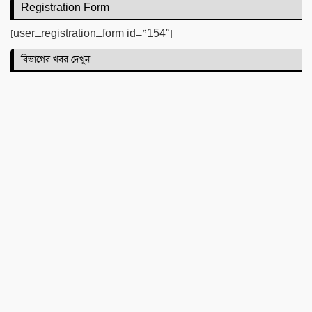
Registration Form
[user_registration_form id=”154″]
বিভাগের খবর দেখুন
টিলা খেকোদের দৌরাত্ম্যে জৈন্তাপুরে পরিবেশ বিপর্যয়,
আতঙ্কে প্রবাসী পরিবার
‎​ছাতকে পাওনা টাকাকে কেন্দ্র করে রক্তক্ষয়ী সংঘর্ষ,
গুরুতর আহত ৪
মনু সেচ প্রকল্পের জলাবদ্ধতা নিয়ে কৃষকদের প্রতিবাদ