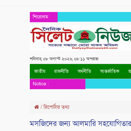
শিরোনাম
শনিবার, ০৮ অগাস্ট ২০২৬, ০৮:১১ অপরাহ্ন
জাতীয়
রাজনীতি
অর্থনীতি
আন্তর্জাতিক
তথ
Notice :
/
রিপোর্টার তথ্য
মসজিদের জন্য আলমারি সহযোগিতার