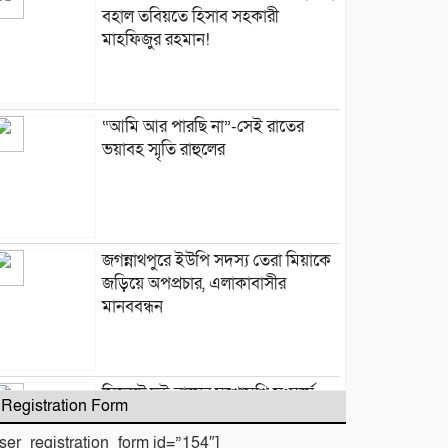
বহাল তবিয়তে হিসাব সহকারী
মাহফিজুর রহমান!
“আমি আর পারছি না”-সেই রাতের
ভয়াবহ স্মৃতি রাহুলের
জগন্নাথপুরে ইউপি সদস্য তেরা মিয়াকে
জড়িয়ে অপপ্রচার, এলাকাবাসীর
মানববন্ধন
সিলেটে দুই বাসের মুখোমুখি সংঘর্ষে
Registration Form
নিহত ৯
user_registration_form id=”154″]