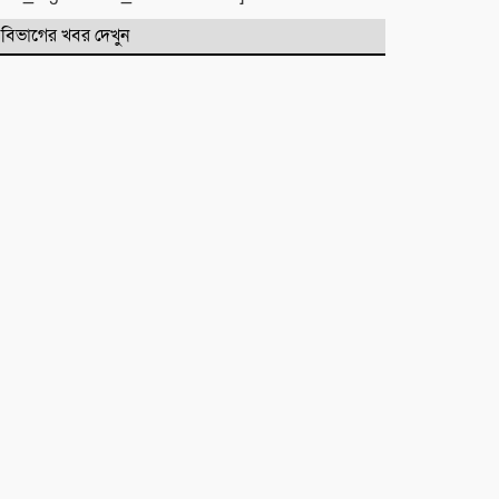
বিভাগের খবর দেখুন
কবিতা :
টিলা খেকোদের দৌরাত্ম্যে জৈন্তাপুরে
পরিবেশ বিপর্যয়, আতঙ্কে প্রবাসী পরিবার
‎​ছাতকে পাওনা টাকাকে কেন্দ্র করে
রক্তক্ষয়ী সংঘর্ষ, গুরুতর আহত ৪
মনু সেচ প্রকল্পের জলাবদ্ধতা নিয়ে
কৃষকদের প্রতিবাদ