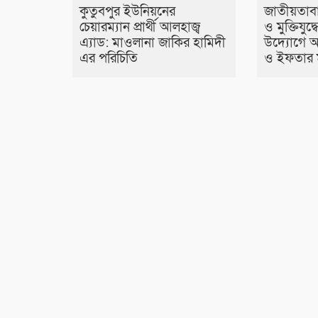
কুতুবপুর ইউনিয়নের
জাতীয়তাবাদ
চেয়ারম্যান প্রার্থী আলহাজ্ব
ও মুক্তিযুদ্
এ‍্যাড: মাওলানা জাকির হামিদী
উদ্যোগে 
এর পরিচিতি
ও ইফতার 