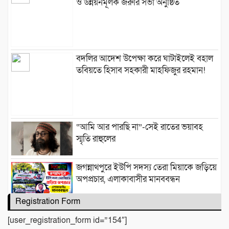
ও উন্নয়নমূলক জরুরি সভা অনুষ্ঠিত
বদলির আদেশ উপেক্ষা করে ঘাটাইলেই বহাল
তবিয়তে হিসাব সহকারী মাহফিজুর রহমান!
“আমি আর পারছি না”-সেই রাতের ভয়াবহ
স্মৃতি রাহুলের
জগন্নাথপুরে ইউপি সদস্য তেরা মিয়াকে জড়িয়ে
অপপ্রচার, এলাকাবাসীর মানববন্ধন
Registration Form
সিলেটে দুই বাসের মুখোমুখি সংঘর্ষে নিহত ৯
[user_registration_form id=”154″]