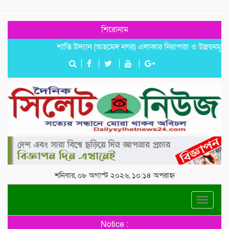
শিরোনাম
শান্তি উদ্যান (আহমেদ নগর) এলাকার নিরাপত্তা ও উন্নয়নমূলক জরুরি স
শনিবার, ০৮ অগাস্ট ২০২৬, ১০:১৪ অপরাহ্ন
Toggle
navigat
Notice :