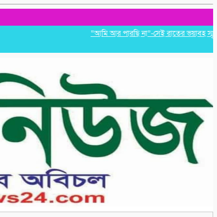
“আমি আর পারছি না”-সেই রাতের ভয়াবহ স্মৃতি রাহুল