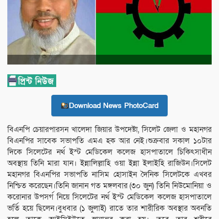
Download News PhotoCard
বিএনপি চেয়ারপারসন খালেদা জিয়ার উপদেষ্টা, সিলেট জেলা ও মহানগর
বিএনপির সাবেক সভাপতি এমএ হক আর নেই।শুক্রবার সকাল ১০টার
দিকে সিলেটের নর্থ ইস্ট মেডিকেল কলেজ হাসপাতালে চিকিৎসাধীন
অবস্থায় তিনি মারা যান। ইন্নালিল্লাহি ওয়া ইন্না ইলাইহি রাজিউন।সিলেট
মহানগর বিএনপির সভাপতি নাসিম হোসাইন দৈনিক সিলেটকে এখবর
নিশ্চিত করেছেন।তিনি জানান গত মঙ্গলবার (৩০ জুন) তিনি নিউমোনিয়া ও
করোনার উপসর্গ নিয়ে সিলেটের নর্থ ইস্ট মেডিকেল কলেজ হাসপাতালে
ভর্তি হয়ে ছিলেন।বুধবার (১ জুলাই) রাতে তার শারীরিক অবস্থার অবনতি