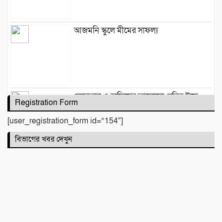
আজমনি স্কুলে মীমের সাফল্য
কোরআন ও হাদিসের আলোকে পবিত্র ঈদে
Registration Form
মিলাদুন্নবী (সাঃ) হাফিজ মাছুম আহমদ দুধরচকী
[user_registration_form id=”154″]
বিভাগের খবর দেখুন
জামায়াতের মুক্ত জীবন, দেশজুড়ে চলছে
কার্যক্রম, সংসদে আজকে অর্ধ ক্ষমতার
ভাগিদারও বটে!
বিমানবন্দরে গ্রেপ্তার চিত্রনায়ক সালমান শাহ
হত্যা মামলার ৪ নম্বর আসামি ডন