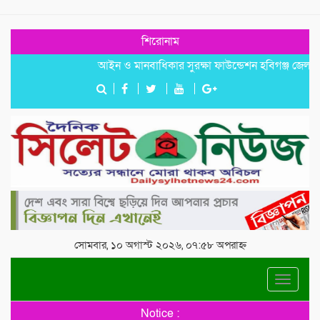
শিরোনাম
আইন ও মানবাধিকার সুরক্ষা ফাউন্ডেশন হবিগঞ্জ জেলা জোন
সোমবার, ১০ অগাস্ট ২০২৬, ০৭:৫৮ অপরাহ্ন
Toggle
navigat
Notice :