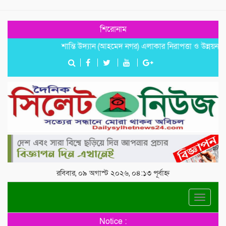
শিরোনাম
শান্তি উদ্যান (আহমেদ নগর) এলাকার নিরাপত্তা ও উন্নয়নমূলক জরুরি
রবিবার, ০৯ অগাস্ট ২০২৬, ০৪:১৩ পূর্বাহ্ন
Toggle
navigat
Notice :