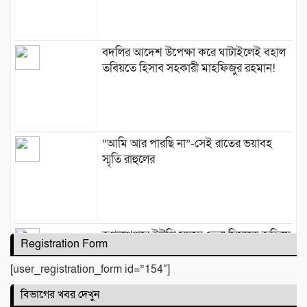
বদলির আদেশ উপেক্ষা করে ঘাটাইলেই বহাল
তবিয়তে হিসাব সহকারী মাহফিজুর রহমান!
“আমি আর পারছি না”-সেই রাতের ভয়াবহ
স্মৃতি রাহুলের
জগন্নাথপুরে ইউপি সদস্য তেরা মিয়াকে জড়িয়ে
Registration Form
অপপ্রচার, এলাকাবাসীর মানববন্ধন
[user_registration_form id=”154″]
বিভাগের খবর দেখুন