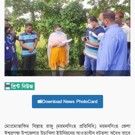
📸Download News PhotoCard
মোঃমোস্তাকিম বিল্লাহ রাজু (ময়মনসিংহ প্রতিনিধি.) ময়মনসিংহ জেলা
ঈশ্বরগন্জ উপজেলার উচাখিলা ইউনিয়নের আওতাধীন বটতলা অবৈধ ভাবে