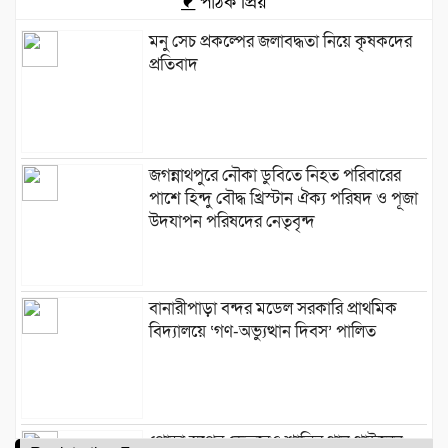
পাঠক প্রিয়
মনু সেচ প্রকল্পের জলাবদ্ধতা নিয়ে কৃষকদের
প্রতিবাদ
জগন্নাথপুরে নৌকা ডুবিতে নিহত পরিবারের
পাশে হিন্দু বৌদ্ধ খ্রিস্টান ঐক্য পরিষদ ও পূজা
উদযাপন পরিষদের নেতৃবৃন্দ
​বানারীপাড়া বন্দর মডেল সরকারি প্রাথমিক
বিদ্যালয়ে ‘গণ-অভ্যুত্থান দিবস’ পালিত
পোড়া স্বপ্নের ভেতরেও শান্তির গান গাইলেন