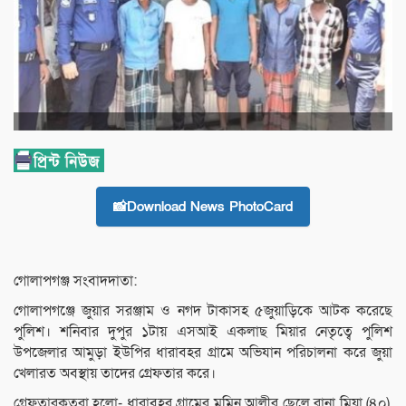
📸Download News PhotoCard
গোলাপগঞ্জ সংবাদদাতা:
গোলাপগঞ্জে জুয়ার সরঞ্জাম ও নগদ টাকাসহ ৫জুয়াড়িকে আটক করেছে
পুলিশ। শনিবার দুপুর ১টায় এসআই একলাছ মিয়ার নেতৃত্বে পুলিশ
উপজেলার আমুড়া ইউপির ধারাবহর গ্রামে অভিযান পরিচালনা করে জুয়া
খেলারত অবস্থায় তাদের গ্রেফতার করে।
গ্রেফতারকৃতরা হলো- ধারাবহর গ্রামের মুমিন আলীর ছেলে রানা মিয়া (৪০),