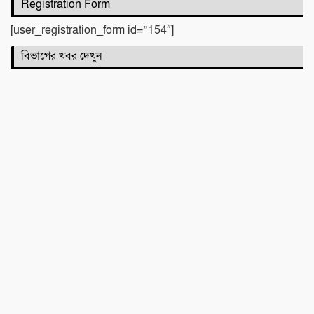
Registration Form
রাহুল আনন্দ
[user_registration_form id=”154″]
বিভাগের খবর দেখুন
একটি নিখোঁজ সংবাদ
মাহে রবিউল আউয়াল মাসের গুরুত্ব ও
ফজিলত। হাফিজ মাছুম আহমদ দুধরচকী
শান্তি উদ্যান (আহমেদ নগর) এলাকার নিরাপত্তা
ও উন্নয়নমূলক জরুরি সভার আহব্বান
প্রায় দশ লাখ কোটি টাকার বাজেট করার পরেও
দেশ এভাবে চলতে পারে না। এত নড়বড়ে হতে