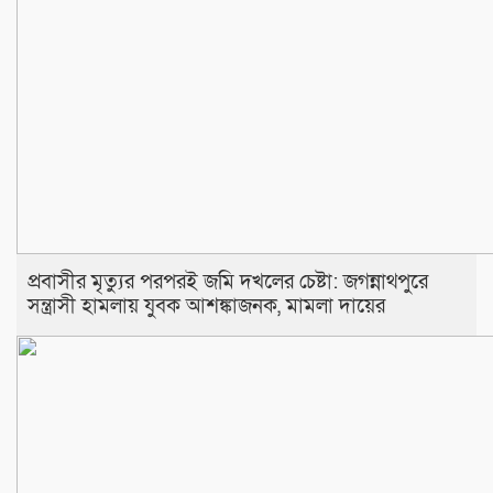
প্রবাসীর মৃত্যুর পরপরই জমি দখলের চেষ্টা: জগন্নাথপুরে
সন্ত্রাসী হামলায় যুবক আশঙ্কাজনক, মামলা দায়ের