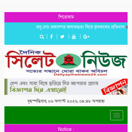
শিরোনাম
মনু সেচ প্রকল্পের জলাবদ্ধতা নিয়ে কৃষকদের প্রতিবাদ
জগন্নাথপু
বৃহস্পতিবার, ০৬ অগাস্ট ২০২৬, ০৯:৪৮ অপরাহ্ন
Toggle
navigat
Notice :