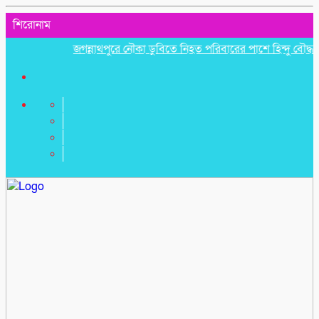
শিরোনাম
জগন্নাথপুরে নৌকা ডুবিতে নিহত পরিবারের পাশে হিন্দু বৌদ্ধ খ্রিস্