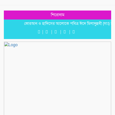
শিরোনাম
কোরআন ও হাদিসের আলোকে পবিত্র ঈদে মিলাদুন্নবী (সাঃ) হাফিজ ম