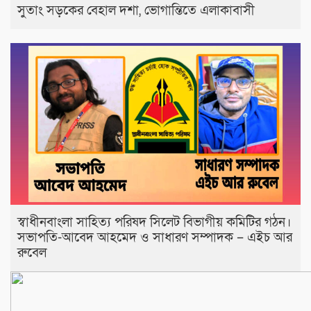
সুতাং সড়কের বেহাল দশা, ভোগান্তিতে এলাকাবাসী
স্বাধীনবাংলা সাহিত্য পরিষদ সিলেট বিভাগীয় কমিটির গঠন।
সভাপতি-আবেদ আহমেদ ও সাধারণ সম্পাদক – এইচ আর
রুবেল