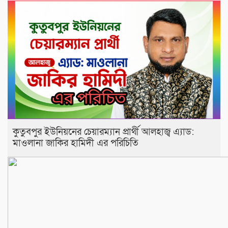
কুতুবপুর ইউনিয়নের চেয়ারম্যান প্রার্থী আলহাজ্ব এ‍্যাড:
মাওলানা জাকির হামিদী এর পরিচিতি