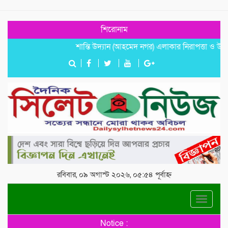
শিরোনাম
শান্তি উদ্যান (আহমেদ নগর) এলাকার নিরাপত্তা ও উন্নয়নমূলক 
রবিবার, ০৯ অগাস্ট ২০২৬, ০৫:৫৪ পূর্বাহ্ন
Toggle
navigat
Notice :