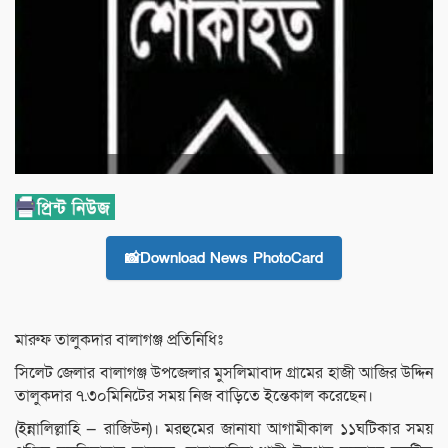
📸Download News PhotoCard
মারুফ তালুকদার বালাগঞ্জ প্রতিনিধিঃ
সিলেট জেলার বালাগঞ্জ উপজেলার মুসলিমাবাদ গ্রামের হাজী আজির উদ্দিন
তালুকদার ৭.৩০মিনিটের সময় নিজ বাড়িতে ইন্তেকাল করেছেন।
(ইন্নালিল্লাহি — রাজিউন)। মরহুমের জানাযা আগামীকাল ১১ঘটিকার সময়