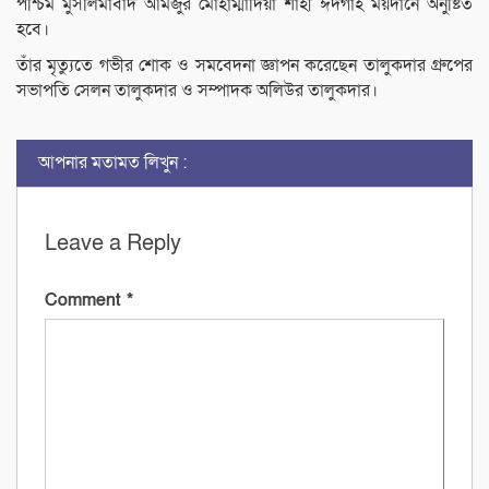
পশ্চিম মুসলিমাবাদ আমজুর মোহাম্মাদিয়া শাহী ঈদগাহ ময়দানে অনুষ্টিত
হবে।
তাঁর মৃত্যুতে গভীর শোক ও সমবেদনা জ্ঞাপন করেছেন তালুকদার গ্রুপের
সভাপতি সেলন তালুকদার ও সম্পাদক অলিউর তালুকদার।
আপনার মতামত লিখুন :
Leave a Reply
Comment
*