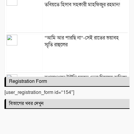
তবিয়তে হিসাব সহকারী মাহফিজুর রহমান!
“আমি আর পারছি না”-সেই রাতের ভয়াবহ
স্মৃতি রাহুলের
জগন্নাথপুরে ইউপি সদস্য তেরা মিয়াকে জড়িয়ে
Registration Form
অপপ্রচার, এলাকাবাসীর মানববন্ধন
[user_registration_form id=”154″]
বিভাগের খবর দেখুন
সিলেটে দুই বাসের মুখোমুখি সংঘর্ষে নিহত ৯