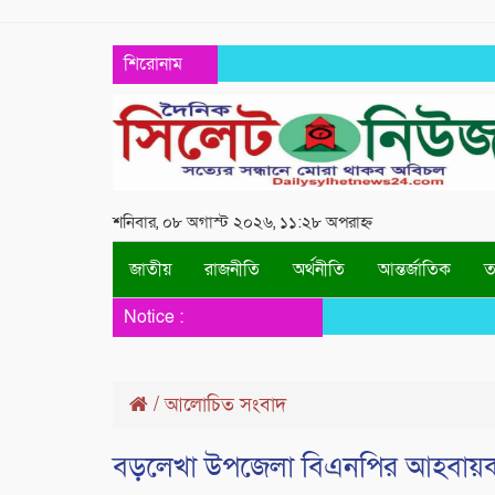
শিরোনাম
শনিবার, ০৮ অগাস্ট ২০২৬, ১১:২৮ অপরাহ্ন
জাতীয়
রাজনীতি
অর্থনীতি
আন্তর্জাতিক
তথ
Notice :
/
আলোচিত সংবাদ
বড়লেখা উপজেলা বিএনপির আহবায়ক