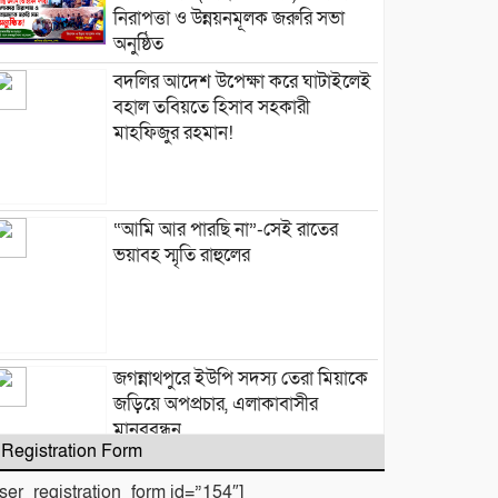
নিরাপত্তা ও উন্নয়নমূলক জরুরি সভা
অনুষ্ঠিত
বদলির আদেশ উপেক্ষা করে ঘাটাইলেই
বহাল তবিয়তে হিসাব সহকারী
মাহফিজুর রহমান!
“আমি আর পারছি না”-সেই রাতের
ভয়াবহ স্মৃতি রাহুলের
জগন্নাথপুরে ইউপি সদস্য তেরা মিয়াকে
জড়িয়ে অপপ্রচার, এলাকাবাসীর
মানববন্ধন
Registration Form
user_registration_form id=”154″]