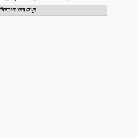
সিলেটে দুই বাসের মুখোমুখি সংঘর্ষে
বিভাগের খবর দেখুন
নিহত ৯
কবিতা :
টিলা খেকোদের দৌরাত্ম্যে জৈন্তাপুরে
পরিবেশ বিপর্যয়, আতঙ্কে প্রবাসী পরিবার
‎​ছাতকে পাওনা টাকাকে কেন্দ্র করে
রক্তক্ষয়ী সংঘর্ষ, গুরুতর আহত ৪
মনু সেচ প্রকল্পের জলাবদ্ধতা নিয়ে