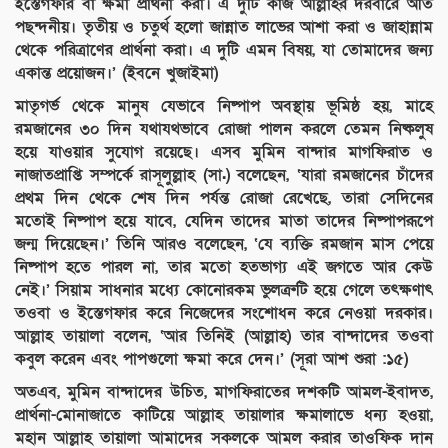
ইস্তেগফার বা ক্ষমা প্রার্থনা করা। এ দুটি কাজ আল্লাহর দরবারে অতি
পছন্দনীয়। তৃতীয় ও চতুর্থ হলো জান্নাত লাভের আশা করা ও জাহান্নাম
থেকে পরিত্রাণের প্রার্থনা করা। এ দুটি এমন বিষয়, যা তোমাদের জন্য
একান্ত প্রয়োজন।’ (ইবনে খুজাইমা)
মাতৃগর্ভ থেকে মানুষ যেভাবে নিষ্পাপ অবস্থায় ভূমিষ্ঠ হয়, মাহে
রমজানের ৩০ দিন যথাযথভাবে রোজা পালন করলে তেমন নিষ্কলুষ
হয়ে যাওয়ার সুযোগ রয়েছে। এসব মুমিন বান্দার মাগফিরাত ও
নাজাতপ্রাপ্তি সম্পর্কে রাসূলুল্লাহ (সা.) বলেছেন, ‘যারা রমজানের চাঁদের
প্রথম দিন থেকে শেষ দিন পর্যন্ত রোজা রেখেছে, তারা সেদিনের
মতোই নিষ্পাপ হয়ে যাবে, যেদিন তাদের মাতা তাদের নিষ্পাপরূপে
জন্ম দিয়েছেন।’ তিনি আরও বলেছেন, ‘যে ব্যক্তি রমজান মাস পেয়ে
নিষ্পাপ হতে পারল না, তার মতো হতভাগ্য এই জগতে আর কেউ
নেই।’ সিয়াম সাধনার মধ্যে কোনোরকম ভুলত্রুটি হয়ে গেলে তৎক্ষণাৎ
তওবা ও ইস্তেগফার করে নিজেদের সংশোধন করে নেওয়া দরকার।
আল্লাহ তায়ালা বলেন, ‘আর তিনিই (আল্লাহ) তার বান্দাদের তওবা
কবুল করেন এবং পাপগুলো ক্ষমা করে দেন।’ (সূরা আশ শুরা :১৫)
অতএব, মুমিন বান্দাদের উচিত, মাগফিরাতের দশকটি আমল-ইবাদত,
প্রার্থনা-মোনাজাতে কাটিয়ে আল্লাহ তায়ালার ক্ষমালাভে ধন্য হওয়া,
মহান আল্লাহ তায়ালা আমাদের সকলকে আমল করার তাওফিক দান