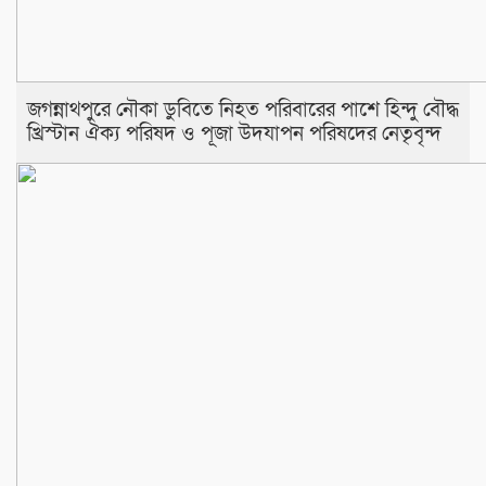
জগন্নাথপুরে নৌকা ডুবিতে নিহত পরিবারের পাশে হিন্দু বৌদ্ধ
খ্রিস্টান ঐক্য পরিষদ ও পূজা উদযাপন পরিষদের নেতৃবৃন্দ