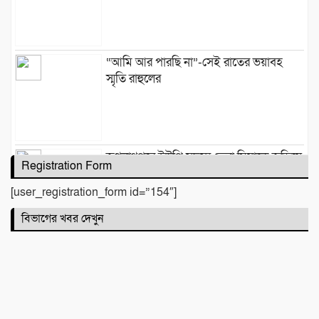
“আমি আর পারছি না”-সেই রাতের ভয়াবহ
স্মৃতি রাহুলের
জগন্নাথপুরে ইউপি সদস্য তেরা মিয়াকে জড়িয়ে
Registration Form
অপপ্রচার, এলাকাবাসীর মানববন্ধন
[user_registration_form id=”154″]
বিভাগের খবর দেখুন
সিলেটে দুই বাসের মুখোমুখি সংঘর্ষে নিহত ৯