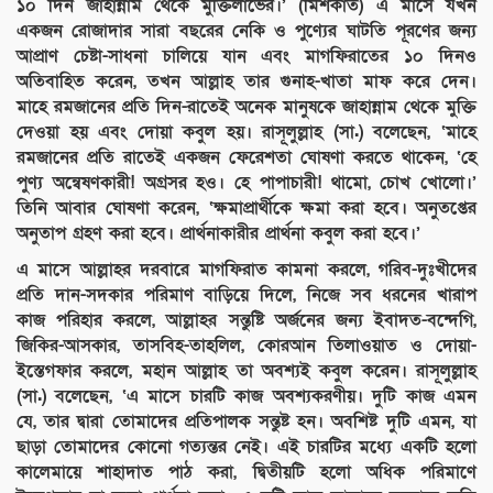
১০ দিন জাহান্নাম থেকে মুক্তিলাভের।’ (মিশকাত) এ মাসে যখন
একজন রোজাদার সারা বছরের নেকি ও পুণ্যের ঘাটতি পূরণের জন্য
আপ্রাণ চেষ্টা-সাধনা চালিয়ে যান এবং মাগফিরাতের ১০ দিনও
অতিবাহিত করেন, তখন আল্লাহ তার গুনাহ-খাতা মাফ করে দেন।
মাহে রমজানের প্রতি দিন-রাতেই অনেক মানুষকে জাহান্নাম থেকে মুক্তি
দেওয়া হয় এবং দোয়া কবুল হয়। রাসূলুল্লাহ (সা.) বলেছেন, ‘মাহে
রমজানের প্রতি রাতেই একজন ফেরেশতা ঘোষণা করতে থাকেন, ‘হে
পুণ্য অন্বেষণকারী! অগ্রসর হও। হে পাপাচারী! থামো, চোখ খোলো।’
তিনি আবার ঘোষণা করেন, ‘ক্ষমাপ্রার্থীকে ক্ষমা করা হবে। অনুতপ্তের
অনুতাপ গ্রহণ করা হবে। প্রার্থনাকারীর প্রার্থনা কবুল করা হবে।’
এ মাসে আল্লাহর দরবারে মাগফিরাত কামনা করলে, গরিব-দুঃখীদের
প্রতি দান-সদকার পরিমাণ বাড়িয়ে দিলে, নিজে সব ধরনের খারাপ
কাজ পরিহার করলে, আল্লাহর সন্তুষ্টি অর্জনের জন্য ইবাদত-বন্দেগি,
জিকির-আসকার, তাসবিহ-তাহলিল, কোরআন তিলাওয়াত ও দোয়া-
ইস্তেগফার করলে, মহান আল্লাহ তা অবশ্যই কবুল করেন। রাসূলুল্লাহ
(সা.) বলেছেন, ‘এ মাসে চারটি কাজ অবশ্যকরণীয়। দুটি কাজ এমন
যে, তার দ্বারা তোমাদের প্রতিপালক সন্তুষ্ট হন। অবশিষ্ট দুটি এমন, যা
ছাড়া তোমাদের কোনো গত্যন্তর নেই। এই চারটির মধ্যে একটি হলো
কালেমায়ে শাহাদাত পাঠ করা, দ্বিতীয়টি হলো অধিক পরিমাণে