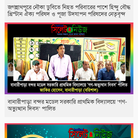
জগন্নাথপুরে নৌকা ডুবিতে নিহত পরিবারের পাশে হিন্দু বৌদ্ধ
খ্রিস্টান ঐক্য পরিষদ ও পূজা উদযাপন পরিষদের নেতৃবৃন্দ
​বানারীপাড়া বন্দর মডেল সরকারি প্রাথমিক বিদ্যালয়ে ‘গণ-
অভ্যুত্থান দিবস’ পালিত