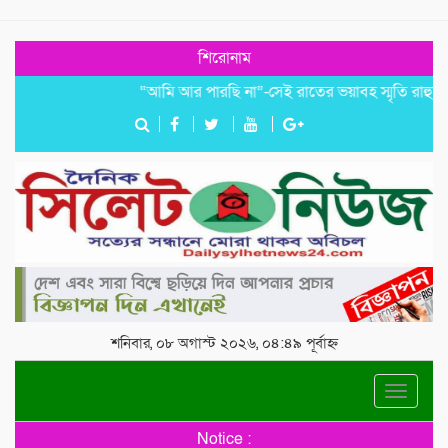
শিরোনাম
“আমি আর পারছি না”-সেই রাতের ভয়াবহ স্মৃতি রাহুলের
জগন
শনিবার, ০৮ অগাস্ট ২০২৬, ০৪:৪৯ পূর্বাহ্ন
Toggle
navigat
Notice :