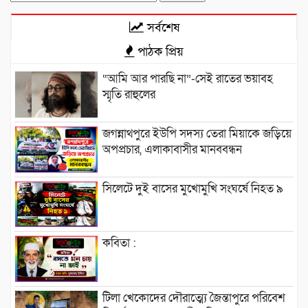
for:
সর্বশেষ
পাঠক প্রিয়
“আমি আর পারছি না”-সেই রাতের ভয়াবহ
স্মৃতি রাহুলের
জগন্নাথপুরে ইউপি সদস্য তেরা মিয়াকে জড়িয়ে
অপপ্রচার, এলাকাবাসীর মানববন্ধন
সিলেটে দুই বাসের মুখোমুখি সংঘর্ষে নিহত ৯
কবিতা :
টিলা খেকোদের দৌরাত্ম্যে জৈন্তাপুরে পরিবেশ