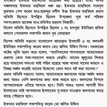
মসজিদে ইফতার মহফিলের আয়োজন করা হয়েছে। মাওঃ কবির
সঞ্চালনায় ইফতার মহফিলে শুরু হয়। ইফতার মাহফিলে দারসুল
কুরআন পেশ করেন মাও:হারুনূর রশীদ উক্ত ইফতার মহফিলে প্রধান
অতিথি হিসেবে উপস্থিত ছিলেন উপজেলা সূরা কর্ম পরিষদ
সদস্য,জনাব হাফেজ মাও:মতিউর রহমান নিজামী।
বিষেশ অতিথি হিসেবে উপস্থিত ছিলেন ১ নং মনপুরা ইউনিয়ন শ্রমিক
কল্যাণ পেডারশন সভাপতি জনাব নুর মোহাম্মদ
বিশেষ অতিথি বক্তব্যে বাংলাদেশ জামায়াত ইসলামী ৫ নং কলতলী
ইউনিয়ন সভাপতিত্ব করেন জনাব মোঃ জসিম উদ্দিন বিগত। সরকারের
কষ্টের স্মৃতি স্মরণ করে বলেন, “ফ্যাসিবাদের শাসনামলে আমাদেরকে
প্রকাশ্য কোন সভা-সমাবেশ করতে দেয়নি। তাদের জুলুমের শিকার
হয়ে আমাদের অসংখ্য ভাই শহিদ হয়েছে আজ আমরা যাদের কারনে এ
বিজয় অর্জন করেছি তাদের উদ্দেশ্যে কোন ভাবে নষ্ট করা যাবেনা।”
প্রধান অতিথি বক্তব্যে বলেন, আমাদেরকে জনগনের আস্তা অর্জন করার
জন্য আরও বেশি জনগণের জন্য কাজ করতে হবে। জনগনের বিপদে
আপনাদেরকে এগিয়ে আসতে হবে। তিনি আরও বলেন আগামী দিন
ইসলামের তাই আপনাদের ইসলামের সু-মহান দাওয়াত জনগনের কাছে
কাছে পৌছাতে হবে।
ইফতার মহফিলে সভাপতিত্ব করেন মো জসিম উদ্দিন