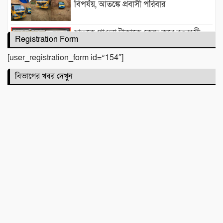
বিপর্যয়, আতঙ্কে প্রবাসী পরিবার
‎​ছাতকে পাওনা টাকাকে কেন্দ্র করে রক্তক্ষয়ী
Registration Form
সংঘর্ষ, গুরুতর আহত ৪
[user_registration_form id=”154″]
মনু সেচ প্রকল্পের জলাবদ্ধতা নিয়ে কৃষকদের
বিভাগের খবর দেখুন
প্রতিবাদ
জগন্নাথপুরে নৌকা ডুবিতে নিহত পরিবারের
পাশে হিন্দু বৌদ্ধ খ্রিস্টান ঐক্য পরিষদ ও পূজা
উদযাপন পরিষদের নেতৃবৃন্দ
​বানারীপাড়া বন্দর মডেল সরকারি প্রাথমিক
বিদ্যালয়ে ‘গণ-অভ্যুত্থান দিবস’ পালিত
পোড়া স্বপ্নের ভেতরেও শান্তির গান গাইলেন
রাহুল আনন্দ