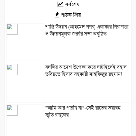
সর্বশেষ
পাঠক প্রিয়
শান্তি উদ্যান (আহমেদ নগর) এলাকার নিরাপত্তা
ও উন্নয়নমূলক জরুরি সভা অনুষ্ঠিত
বদলির আদেশ উপেক্ষা করে ঘাটাইলেই বহাল
তবিয়তে হিসাব সহকারী মাহফিজুর রহমান!
“আমি আর পারছি না”-সেই রাতের ভয়াবহ
স্মৃতি রাহুলের