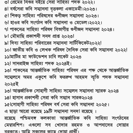
৩! প্রেমের নিগুর বইয়ে সেরা সাহিত্য পদক ২০২২।
৪! বর্ষসেরা কবি সম্মাননা বৃত্তকলা একাডেমী।২০২৩।
৫! শিকড় সাহিত্য পরিষদের গুণীজন সম্মাননা ২০২৩।
৬! হাওর কবি সংগঠন কবি সম্মাননা ও মেডেল।২০২২।
৭! পাকনেত্র সাহিত্য পরিষদ বিভাগীয় গুণীজন সম্মাননা ২০২৪।
৮! মৌমাছি প্রকাশনী সনদ প্রাপ্ত ২০২৩!
৯! দিব্য সাহিত্য পরিবারের সম্মাননা সার্টিফিকেট২০২২!
১০! জাতীয় কবি ও লেখক পরিষদ দৈনিক সেরা কবি সম্মাননা ২০২২!
১১!মাটির মা ফাউন্ডেশন চাবি লকেট ২০২৩
১২! সানরাইজ সাহিত্য পদক ২০২৪ই।
১৩! পাকনেত্র আন্তর্জাতিক সাহিত্য পরিষদ এর পক্ষ থেকে আন্তর্জাতিক
সম্মেলনে অমর একুশে কবি ফররুখ আহমদ স্মৃতি পদক সম্মাননা
২০২৫ই
১৩! আন্তর্জাতিক সোহাগী সাহিত্য সম্মেলন সম্মাননা স্মারক ২০২৪
১৪! হাসান প্রকাশনী সেরা কবি সম্মান সারক২০২৪
১৫!সোহাগী সাহিত্য পরিষদ বর্ষ সেরা কবি সম্মাননা ২০২৫।
এ ছাড়া আরো রয়েছে ১৯টি সম্মাননা সনদ! রয়েছে ।
রয়েছে পশ্চিমবঙ্গ কলকাতা আন্তর্জাতিক কবি সাহিত্য সংগঠনের
মেম্বারশিপ। এগুলো সব খোদার রহমত ও আপনাদের দোয়ার
বরকতে। আমি সকলের কাছে দোয়া প্রার্থী।