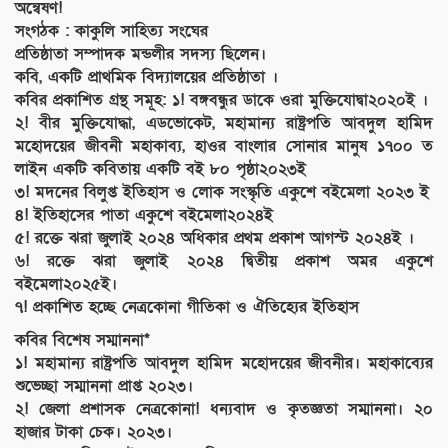
অন্বেষণ!
সংগঠক : কাকুলি সাহিত্য সংঘের
প্রতিষ্ঠাতা সম্পাদক মন্ডলীর সদস্য ছিলেন।
কবি, একটি প্রাথমিক বিদ্যালয়ের প্রতিষ্ঠাতা ।
কবির প্রকাশিত গ্রন্থ সমূহ: ১! বঙ্গবন্ধুর ডাকে ওরা মুক্তিযোদ্বা২০২০ই ।
২! বীর মুক্তিযোদ্ধা, এডভোকেট, মহামান্য রাষ্ট্রপতি আবদুল হামিদ
মহোদয়ের জীবনী মহাকাব্য, হাওর বাংলার সোনার মানুষ ১৭০০ ত
লাইন একটি কবিতায় একটি বই ৮০ পৃষ্ঠা২০২৩ই
৩! মদনের বিলুপ্ত ইতিহাস ও লোক সংস্কৃতি একুশে বইমেলা ২০২৩ ই
৪! ইতিহাসের পাতা একুশে বইমেলা২০২৪ই
৫! রক্তে ঝরা জুলাই ২০২৪ অধিকার প্রথম প্রকাশ আগস্ট ২০২৪ই ।
৬! রক্তে ঝরা জুলাই ২০২৪ দ্বিতীয় প্রকাশ অমর একুশে
বইমেলা২০২৫ই।
৭! প্রকাশিত হচ্ছে নেত্রকোনা গীতিকা ও ঐতিহ্যের ইতিহাস
কবির বিশেষ সম্মাননা*
১! মহামান্য রাষ্ট্রপতি আবদুল হামিদ মহোদয়ের জীবনীর। মহাকাব্যের
শুভেচ্ছা সম্মাননা প্রাপ্ত ২০২৩।
২! জেলা প্রশাসক নেত্রকোনা! ধন্যবাদ ও কৃতজ্ঞতা সম্মাননা। ২০
হাজার টাকা চেক। ২০২৩।