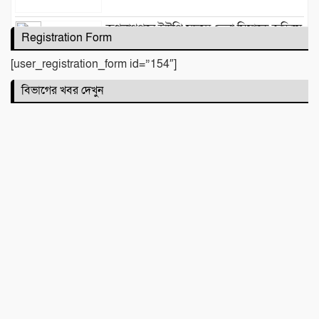
জগন্নাথপুরে ইউপি সদস্য তেরা মিয়াকে জড়িয়ে
Registration Form
অপপ্রচার, এলাকাবাসীর মানববন্ধন
[user_registration_form id=”154″]
বিভাগের খবর দেখুন
সিলেটে দুই বাসের মুখোমুখি সংঘর্ষে নিহত ৯
কবিতা :
টিলা খেকোদের দৌরাত্ম্যে জৈন্তাপুরে পরিবেশ
বিপর্যয়, আতঙ্কে প্রবাসী পরিবার