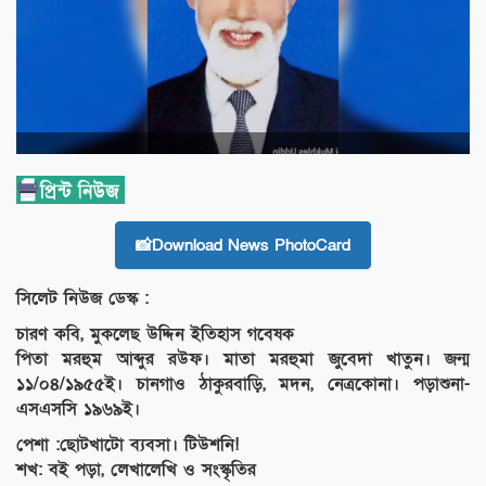
📸Download News PhotoCard
সিলেট নিউজ ডেস্ক :
চারণ কবি, মুকলেছ উদ্দিন ইতিহাস গবেষক
পিতা মরহুম আব্দুর রউফ। মাতা মরহুমা জুবেদা খাতুন। জন্ম
১১/০৪/১৯৫৫ই। চানগাও ঠাকুরবাড়ি, মদন, নেত্রকোনা। পড়াশুনা-
এসএসসি ১৯৬৯ই।
পেশা :ছোটখাটো ব্যবসা। টিউশনি!
শখ: বই পড়া, লেখালেখি ও সংস্কৃতির