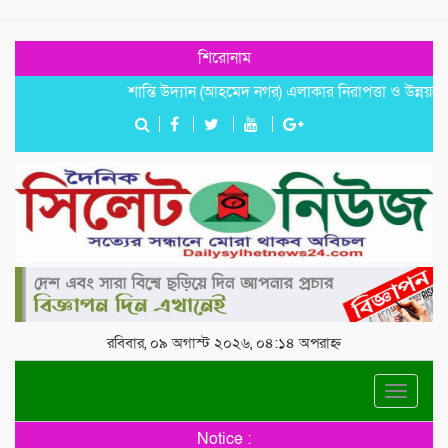
শিরোনাম
শান্তি উদ্যান (আহমেদ নগর) এলাকার নিরাপত্তা ও উন্নয়নমূলক জরুর
রবিবার, ০৯ অগাস্ট ২০২৬, ০৪:১৪ অপরাহ্ন
Toggle
navigat
Notice :