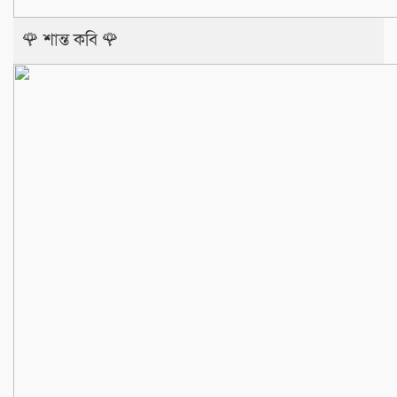
🌹 শান্ত কবি 🌹