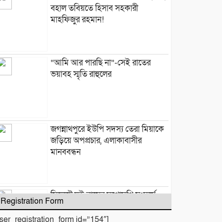
বহাল তবিয়তে হিসাব সহকারী
মাহফিজুর রহমান!
“আমি আর পারছি না”-সেই রাতের
ভয়াবহ স্মৃতি রাহুলের
জগন্নাথপুরে ইউপি সদস্য তেরা মিয়াকে
জড়িয়ে অপপ্রচার, এলাকাবাসীর
মানববন্ধন
সিলেটে দুই বাসের মুখোমুখি সংঘর্ষে
Registration Form
নিহত ৯
user_registration_form id=”154″]