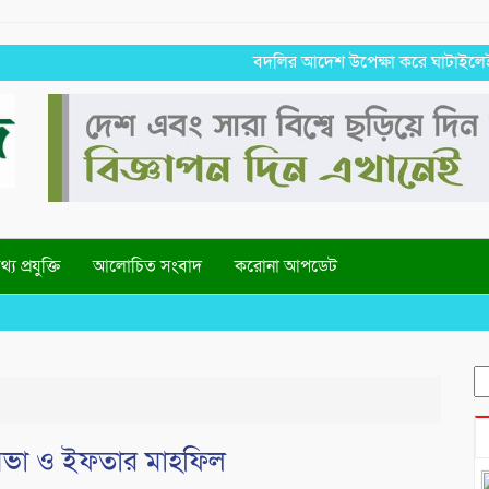
বদলির আদেশ উপেক্ষা করে ঘাটাইলেই বহাল
্য প্রযুক্তি
আলোচিত সংবাদ
করোনা আপডেট
S
fo
 সভা ও ইফতার মাহফিল