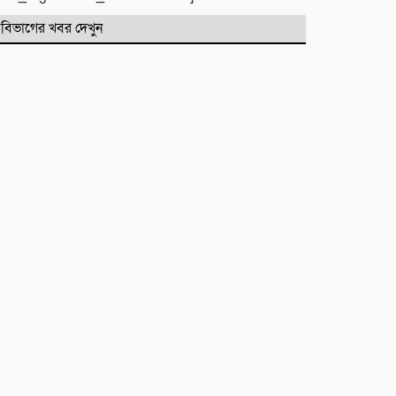
বিভাগের খবর দেখুন
কবিতা :
টিলা খেকোদের দৌরাত্ম্যে জৈন্তাপুরে
পরিবেশ বিপর্যয়, আতঙ্কে প্রবাসী পরিবার
‎​ছাতকে পাওনা টাকাকে কেন্দ্র করে
রক্তক্ষয়ী সংঘর্ষ, গুরুতর আহত ৪
মনু সেচ প্রকল্পের জলাবদ্ধতা নিয়ে
কৃষকদের প্রতিবাদ