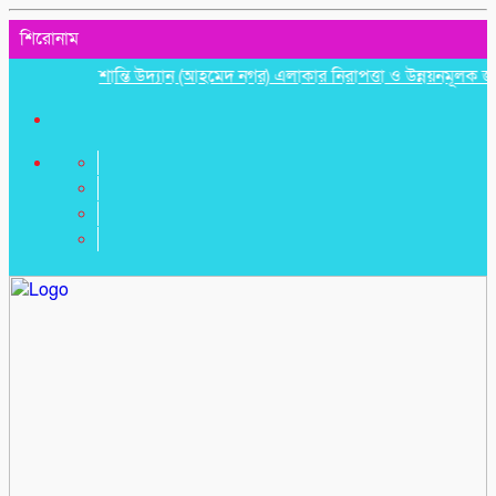
শিরোনাম
শান্তি উদ্যান (আহমেদ নগর) এলাকার নিরাপত্তা ও উন্নয়নমূলক জরুরি সভ