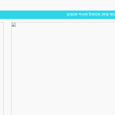
‎​ছাতকে পাওনা টাকাকে কেন্দ্র করে রক্ত