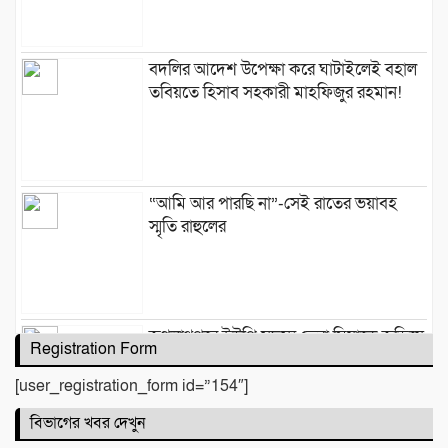
বদলির আদেশ উপেক্ষা করে ঘাটাইলেই বহাল
তবিয়তে হিসাব সহকারী মাহফিজুর রহমান!
“আমি আর পারছি না”-সেই রাতের ভয়াবহ
স্মৃতি রাহুলের
জগন্নাথপুরে ইউপি সদস্য তেরা মিয়াকে জড়িয়ে
Registration Form
অপপ্রচার, এলাকাবাসীর মানববন্ধন
[user_registration_form id=”154″]
বিভাগের খবর দেখুন