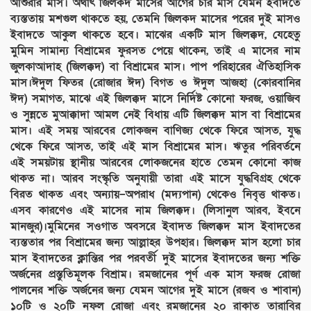
আশুরার মাস। অর্থাৎ জিলকদ মাসের আগের চার মাস যেমন ইবাদতে
ব্যস্ততায় মশগুল থাকতে হয়, তেমনি জিলকদ মাসের পরের দুই মাসও
ইবাদতে আকুল থাকতে হবে। মাঝের একটি মাস জিলক্কদ, যেহেতু
মুমিন সামান্য বিশ্রামের ফুরসত পেয়ে থাকেন, তাই এ মাসের নাম
জুলকাআদাহ (জিলক্কদ) বা বিশ্রামের মাস। পাপ পরিহারের ঐতিহাসিক
মাস।ঈদুল ফিতর (রোজার ঈদ) বিগত ও ঈদুল আজহা (কোরবানির
ঈদ) সমাগত, মাঝে এই জিলক্কদ মাসে নির্দিষ্ট কোনো ফরজ, ওয়াজিব
ও সুন্নতে মুআক্কাদা আমল নেই বিধায় এটি জিলক্কদ মাস বা বিশ্রামের
মাস। এই সময় আরবের লোকজন বাণিজ্য থেকে ফিরে আসত, যুদ্ধ
থেকে ফিরে আসত, তাই এই মাস বিশ্রামের মাস। ঋতুর পরিবর্তনে
এই সময়টায় স্থানীয় আরবের লোকজনের হাতে তেমন কোনো কাজ
থাকত না। আরব সংস্কৃতি অনুযায়ী তারা এই মাসে যুদ্ধবিগ্রহ থেকে
বিরত থাকত এবং অন্যায়–অপরাধ (মদ্যপান) থেকেও নিবৃত্ত থাকত।
এসব কারণেও এই মাসের নাম জিলক্কদ। (লিসানুল আরব, ইবনে
মানজুর)।মুমিনের সওগাত অবসরে ইবাদত জিলক্কদ মাস ইবাদতের
ব্যস্ততার পর বিশ্রামের জন্য আল্লাহর উপহার। জিলক্কদ মাস হলো চার
মাস ইবাদতের ক্লান্তির পর পরবর্তী দুই মাসের ইবাদতের জন্য শক্তি
অর্জনের প্রস্তুতিমূলক বিশ্রাম। রমজানের পূর্ণ এক মাস ফরজ রোজা
পালনের শক্তি অর্জনের জন্য যেমন আগের দুই মাসে (রজব ও শাবান)
১০টি ও ২০টি নফল রোজা এবং রমজানের ২০ রাকাত তারাবির