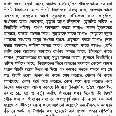
প্রদান করে।’ (সুরা: আসর, আয়াত: ১-৩)।হাদিস শরিফে আছে: তোমরা
পাঁচটি জিনিসের আগে পাঁচটি জিনিসকে গুরুত্ব দাও; ব্যস্ততার আগে
অবসরকে, অসুস্থতার আগে সুস্থতাকে, দারিদ্র্যের আগে প্রাচুর্যকে,
বার্ধক্যের আগে যৌবনকে, মৃত্যুর আগে জীবনকে। (মুসলিম শরিফ ও
তিরমিজি শরিফ)। অর্থাৎ অবসরকে কাজে লাগাও (নফল ইবাদতের
মাধ্যমে) ব্যস্ততা আসার আগে, সুস্থতাকে কাজে লাগাও (আল্লাহর হুকুম
পালনের মাধ্যমে) অসুস্থ হওয়ার আগে, প্রাচুর্যকে কাজে লাগাও (দান
করার মাধ্যমে) দারিদ্র্য আসার আগে, যৌবনকে কাজে লাগাও (বেশি
বেশি নেক আমলের মাধ্যমে) বার্ধক্য আসার আগে, জীবনকে কাজে
লাগাও (পরোপকারের মাধ্যমে) মৃত্যু আসার আগে। (সুনানে তিরমিজি)।
হাদিস শরিফে আছে, ‘কিয়ামতের দিনে হাশরের ময়দানে কোনো আদম
সন্তান পাঁচটি প্রশ্নের উত্তর না দিয়ে এক কদমও নড়তে পারবে না। সে
প্রশ্ন পাঁচটি হলো: জীবন কী কাজে শেষ করেছে, যৌবন কী কাজে
লাগিয়েছে; কোন পথে আয় করেছে, কোন পথে ব্যয় করেছে এবং
নিজের জ্ঞানমতো আমল করেছে কি না।’ (তিরমিজি, ২/৬৭; আরবাঈন,
নববি: ১৯, ২০ ও ২১)। অর্থাৎ, জীবনের লক্ষ্য–উদ্দেশ্য কী ছিল?
যৌবনকাল বা জীবনের সবচেয়ে গুরুত্বপূর্ণ সময় কী কাজে ব্যয় করা
হয়েছে বা কীভাবে কোন কাজে লাগানো হয়েছে? ধনদৌলত, মানসম্মান
কীভাবে অর্জন ও উপার্জন করা হয়েছে? অর্থ–সম্পদ, প্রভাব–প্রতিপত্তি