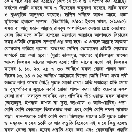
কোন পথে ব্যয় করা হয়েছে? (কীভাবে ভোগ ও উপভোগ করা হয়েছে)।
সর্বশেষ প্রশ্নটি থাকবে জ্ঞান ও বিবেকের অনুসরণ করেছে, নাকি নফস
ও কুপ্রবৃত্তির আনুগত্য করেছে। হাদিস শরিফে আরও আছে, প্রজ্ঞা
মুমিনের হারানো সম্পদ। (তিরমিজি, ৫/৫১; ইবনে মাজা, ২/১৩৯৫)।
সময় বা আয়ু মহান আল্লাহ রাব্বুল আলামিনের দেওয়া শ্রেষ্ঠ নেয়ামত।
রোজ কিয়ামতে কঠিন হাশরের ময়দানে আল্লাহর আদালতে বিচারের
সময় প্রতিটি নেয়ামত সম্পর্কে প্রশ্ন করা হবে। এ প্রসঙ্গে আল্লাহ তাআলা
কোরআন করিমে বলেন: ‘অতঃপর সেদিন তোমাদের প্রতিটি নেয়ামত
সম্পর্কে প্রশ্ন করা হবে।’ (সুরা: তাকাসুর, আয়াত: ৭)।জিলক্কদ মাসের
আমল জিলক্কদ মাসের আমল হলো: প্রতি মাসের মতো এই জিলক্কদ
মাসের ১, ১০, ২০, ২৯ ও ৩০ তারিখে নফল রোজা পালন করা।
চাঁদের ১৩, ১৪ ও ১৫ তারিখে আইয়ামে বিদের {আদি পিতা প্রথম নবী
হজরত বাবা আদম (আ.)} সুন্নত রোজা রাখা। প্রতি সপ্তাহের প্রতি সোম
ও বৃহস্পতিবার সুন্নতে নববি রোজা পালন করা। প্রতি শুক্রবার নফল
রোজা রাখা। সলাতুত তাসবিহ এবং প্রতিদিন পাঁচ ওয়াক্ত নফল নামাজ
(তাহাজ্জুদ, ইশরাক, চাশত বা দুহা, জাওয়াল ও আউওয়াবিন) পড়া।
বেশি বেশি কোরআন তিলাওয়াত করা এবং বেশি বেশি নফল নামাজ
পড়া। দান-খয়রাত বেশি বেশি করা। জিলহজ্জ মাসের ৯টি সুন্নত রোজা
ও মহররম মাসের ১০টি রোজার প্রস্তুতি হিসেবে এই মাসে কিছু হলেও
নফল রোজা করা। হজ্বের প্রস্তুতি গ্রহণ করা এবং কোরবানির প্রস্তুতি