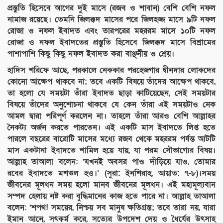
প্রস্তুতি হিসেবে আগের দুই মাসে (রজব ও শাবান) বেশি বেশি নফল
নামাজ রয়েছে। তেমনি জিলক্কদ মাসের পরে জিলহজ্জ মাসে ৯টি নফল
রোজা ও নফল ইবাদত এবং তারপরের মহররম মাসে ১০টি নফল
রোজা ও নফল ইবাদতের প্রস্তুতি হিসেবে জিলক্কদ মাসে বিশ্রামের
পাশাপাশি কিছু কিছু নফল ইবাদত করা বাঞ্ছনীয় ও শ্রেয়।
হাদিস শরিফে আছে, পরকালে নেককার পরহেজগার দ্বীনদার লোকদের
কোনো আক্ষেপ থাকবে না; তবে একটি বিষয়ে তাঁদের আক্ষেপ থাকবে,
তা হলো যে সময়টা তাঁরা ইবাদত ছাড়া কাটিয়েছেন, সেই সময়টার
বিষয়ে তাঁদের অনুশোচনা থাকবে যে কেন তাঁরা এই সময়টাও নেক
আমল দ্বারা পরিপূর্ণ করলেন না। তাহলে তাঁরা আরও বেশি আল্লাহর
নৈকট্য অর্জন করতে পারতেন। এই একটি মাস ইবাদতে লিপ্ত হতে
পারলে বছরের বারোটি মাসের মধ্যে রজব থেকে মহররম পর্যন্ত আটটি
মাস একটানা ইবাদতে শামিল হয়ে যায়, যা পরম সৌভাগ্যের বিষয়।
আল্লাহ তাআলা বলেন: ‘যখনই অবসর পাও দাঁড়িয়ে যাও, তোমার
রবের ইবাদতে মশগুল হও।’ (সুরা: ইনশিরাহ, আয়াত: ৭-৮)।সময়
জীবনের মূলধন সময় হলো মানব জীবনের মূলধন। এই মহামূল্যবান
সম্পদ হেলায় নষ্ট করা বুদ্ধিমানের কাজ হতে পারে না। আল্লাহ তাআলা
বলেন: ‘শপথ! সময়ের, নিশ্চয় সব মানুষ ক্ষতিগ্রস্ত; তবে তারা নয়, যারা
ইমান আনে, সৎকর্ম করে, সত্যের উপদেশ দেয় ও ধৈর্যের উৎসাহ