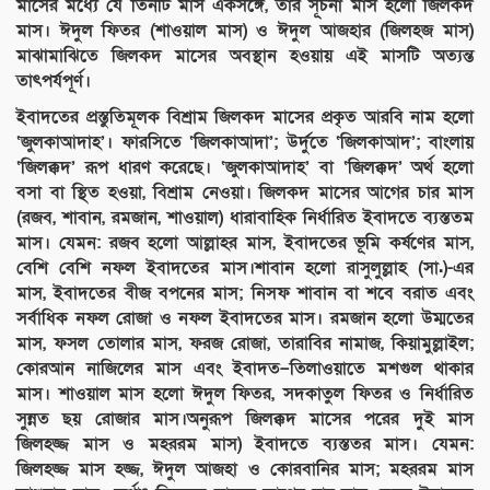
মাসের মধ্যে যে তিনটি মাস একসঙ্গে, তার সূচনা মাস হলো জিলকদ
মাস। ঈদুল ফিতর (শাওয়াল মাস) ও ঈদুল আজহার (জিলহজ মাস)
মাঝামাঝিতে জিলকদ মাসের অবস্থান হওয়ায় এই মাসটি অত্যন্ত
তাৎপর্যপূর্ণ।
ইবাদতের প্রস্তুতিমূলক বিশ্রাম জিলকদ মাসের প্রকৃত আরবি নাম হলো
‘জুলকাআদাহ’। ফারসিতে ‘জিলকাআদা’; উর্দুতে ‘জিলকাআদ’; বাংলায়
‘জিলক্কদ’ রূপ ধারণ করেছে। ‘জুলকাআদাহ’ বা ‘জিলক্কদ’ অর্থ হলো
বসা বা স্থিত হওয়া, বিশ্রাম নেওয়া। জিলকদ মাসের আগের চার মাস
(রজব, শাবান, রমজান, শাওয়াল) ধারাবাহিক নির্ধারিত ইবাদতে ব্যস্ততম
মাস। যেমন: রজব হলো আল্লাহর মাস, ইবাদতের ভূমি কর্ষণের মাস,
বেশি বেশি নফল ইবাদতের মাস।শাবান হলো রাসুলুল্লাহ (সা.)-এর
মাস, ইবাদতের বীজ বপনের মাস; নিসফ শাবান বা শবে বরাত এবং
সর্বাধিক নফল রোজা ও নফল ইবাদতের মাস। রমজান হলো উম্মতের
মাস, ফসল তোলার মাস, ফরজ রোজা, তারাবির নামাজ, কিয়ামুল্লাইল;
কোরআন নাজিলের মাস এবং ইবাদত–তিলাওয়াতে মশগুল থাকার
মাস। শাওয়াল মাস হলো ঈদুল ফিতর, সদকাতুল ফিতর ও নির্ধারিত
সুন্নত ছয় রোজার মাস।অনুরূপ জিলক্কদ মাসের পরের দুই মাস
জিলহজ্জ মাস ও মহররম মাস) ইবাদতে ব্যস্ততর মাস। যেমন:
জিলহজ্জ মাস হজ্জ, ঈদুল আজহা ও কোরবানির মাস; মহররম মাস