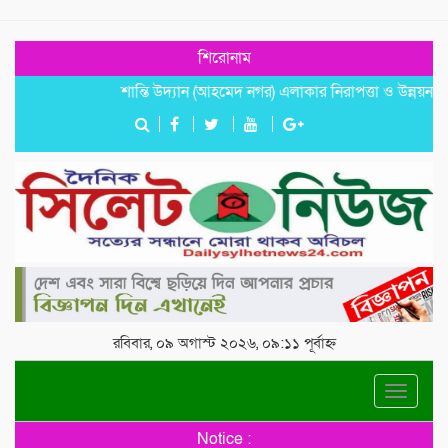
শিরোনাম
শান্তি উদ্যান (আহমেদ নগর) এলাকার নিরাপত্তা ও উন্নয়নমূলক জরুরি
রবিবার, ০৯ অগাস্ট ২০২৬, ০৯:১১ পূর্বাহ্ন
Toggle
navigat
Notice :