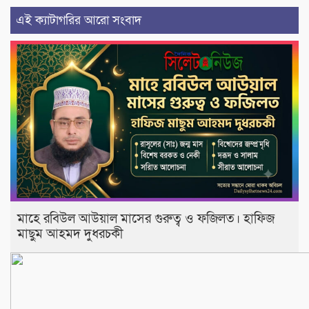
এই ক্যাটাগরির আরো সংবাদ
মাহে রবিউল আউয়াল মাসের গুরুত্ব ও ফজিলত। হাফিজ
মাছুম আহমদ দুধরচকী