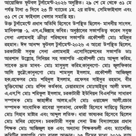
আয়োজিত ফুটবল টুর্নামেন্ট-২০২৬ অনুষ্ঠিত। ২৯ শে মে থেকে ৩১ মে
পর্যন্ত টানা ৩ দিনে ২৩ টি ব্যাচের ১ম, ২য় রাউন্ড, সেমিফাইনাল এবং
৩১ শে মে ফাইনাল খেলার সমাপ্তি হয়।
উক্ত টুর্নামেন্টে প্রধান অতিথি হিসেবে উপস্থিত ছিলেন- মাননীয় সাংসদ,
মানিকগঞ্জ -১, এস,এ,জিন্নাহ কবির। অনুষ্ঠানের সভাপতিত্ব করেন সবুজ
সেনা এলামনাই ক্রীড়া পরিষদের সভাপতি প্রকৌশলী মোঃ মহিদুর
রহমান। ঈদ আনন্দ ফুটবল টুর্নামেন্ট-২০২৬ এ আরো উপস্থিত ছিলেন,
চরকাটারী সবুজ সেনা এলামনাই এসোসিয়েশনের সভাপতি ডাঃ
আরশাদ উল্লোহ, সিনিয়র সহ সভাপতি -প্রকৌশলী মোঃ আব্দুল করিম,
সাবেক দ্রুত মানব- মোঃ মাসুদুল করিম,কানুনগো- মোঃ জুলফিকার
আলি ভুট্টো,কানুনগো মোঃ শামসুল ইসলাম, প্রকৌশলী আজিজুল
হক,প্রফেসর মোঃ শহিদুল ইসলাম, প্রফেসর সাইদুর রহমান, বীর
মুক্তিযোদ্ধা মোঃ রশিদ কর্মকার, চেয়ারম্যান মোঃআইয়ুব আলী মন্ডল,
এ,এস,পি মোঃ শরিফুল ইসলাম, চরকাটারী ইউনিয়ন বিএনপির সাধারণ
সম্পাদক মোঃ জাহাঙ্গীর আলম,ওসি মোঃ ওয়াজেদ আলী,প্রচার
সম্পাদক সাংবাদিক রাবেয়া সুলতানা, রেফারী হিসেবে দায়িত্বে ছিলেন
মোঃ সিহাব মাষ্টার এবং আব্দুল লতিফ। ধারা ভাষ্যকর হিসেবে ছিলেন
মোঃ মনির হোসেন। চরকাটারী সবুজ সেনা উচ্চ বিদ্যালয়ের প্রধান
শিক্ষক মোঃ আজিজুল হক এবং অন্যান্য শিক্ষকন্ডলী এবং ম্যানেজিং
কমিটির সভাপতি মোঃ বাবুল আক্তার। ২৩ টিমের মধ্যে ২০১৬ ব্যাচ