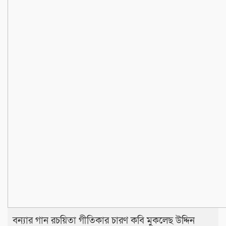
বন্যার গান রচয়িতা গীতিকার চারণ কবি মুকলেছ উদ্দিন