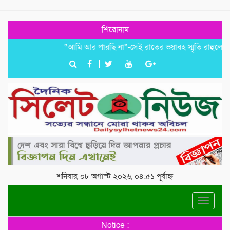
শিরোনাম
“আমি আর পারছি না”-সেই রাতের ভয়াবহ স্মৃতি রাহুলের
জগন
শনিবার, ০৮ অগাস্ট ২০২৬, ০৪:৫১ পূর্বাহ্ন
Toggle
navigat
Notice :