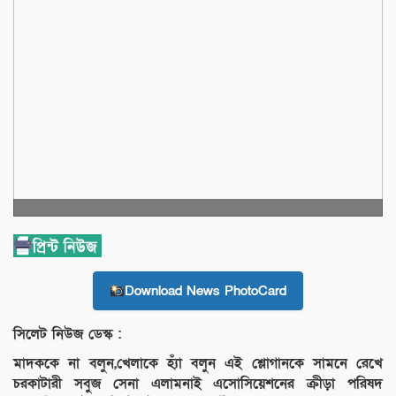
Download News PhotoCard
সিলেট নিউজ ডেস্ক :
মাদককে না বলুন,খেলাকে হ্যাঁ বলুন এই শ্লোগানকে সামনে রেখে
চরকাটারী সবুজ সেনা এলামনাই এসোসিয়েশনের ক্রীড়া পরিষদ