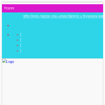
শিরোনাম
শান্তি উদ্যান (আহমেদ নগর) এলাকার নিরাপত্তা ও উন্নয়নমূলক জরুরি সভা অনু