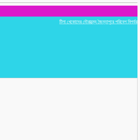
টিলা খেকোদের দৌরাত্ম্যে জৈন্তাপুরে পরিবেশ বিপর্যয়, আতঙ্