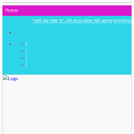
শিরোনাম
“আমি আর পারছি না”-সেই রাতের ভয়াবহ স্মৃতি রাহুলের
জগন্নাথপুরে ইউপি সদ