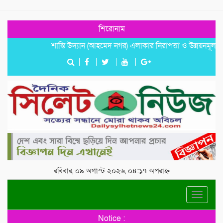
শিরোনাম
শান্তি উদ্যান (আহমেদ নগর) এলাকার নিরাপত্তা ও উন্নয়নমূলক জরুরি স
রবিবার, ০৯ অগাস্ট ২০২৬, ০৪:১৭ অপরাহ্ন
Toggle
navigat
Notice :