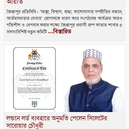
আয়াত
জৈন্তাপুর প্রতিনিধি। ‘আস্থা, বিশ্বাস, শ্রদ্ধা, ভালোবাসায় সম্প্রীতির বন্ধনে,
আর্তমানবতার সেবার’ স্লোগানকে ধারণ করে সংগঠনের কার্যক্রম আরও
গতিশীল ও বেগবান করার লক্ষ্যে জৈন্তাপুর প্রবাসী গ্রুপ কাতার শাখার ৫
...বিস্তারিত
সদস্যবিশিষ্ট নতুন কমিটি
লন্ডনে লর্ড ব্যবহারে অনুমতি পেলেন সিলেটের
সারোয়ার চৌধুরী