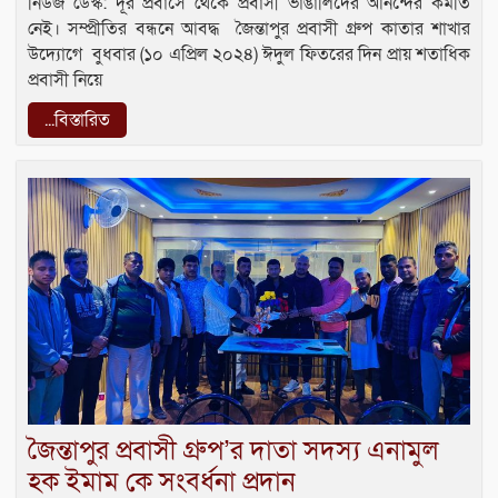
নিউজ ডেস্ক: দূর প্রবাসে থেকে প্রবাসী ভাঙালিদের আনন্দের কমতি
নেই। সম্প্রীতির বন্ধনে আবদ্ধ জৈন্তাপুর প্রবাসী গ্রুপ কাতার শাখার
উদ্যোগে বুধবার (১০ এপ্রিল ২০২৪) ঈদুল ফিতরের দিন প্রায় শতাধিক
প্রবাসী নিয়ে
...বিস্তারিত
জৈন্তাপুর প্রবাসী গ্রুপ’র দাতা সদস্য এনামুল
হক ইমাম কে সংবর্ধনা প্রদান