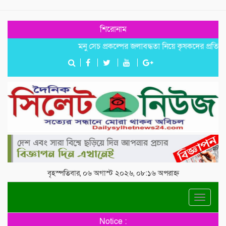
শিরোনাম
মনু সেচ প্রকল্পের জলাবদ্ধতা নিয়ে কৃষকদের প্রতিবাদ
জগন্
বৃহস্পতিবার, ০৬ অগাস্ট ২০২৬, ০৮:১৬ অপরাহ্ন
Toggle
navigat
Notice :