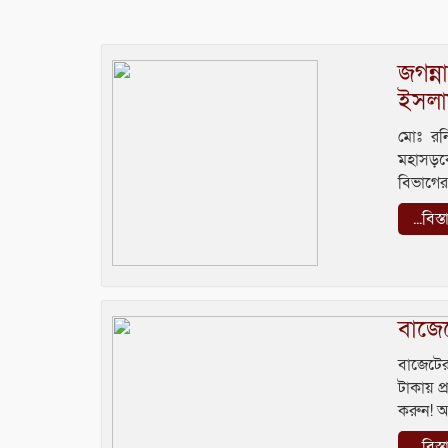
জগন্ন
ইসল
মোঃ রনি
মহাসড়ক
বিভাগের 
...বিস্
বাজে
বাজেটের
টাকায় প
করুন! আ
...বিস্