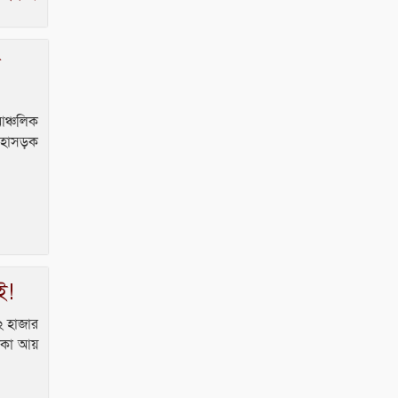
আঞ্চলিক
মহাসড়ক
ই!
২ হাজার
টাকা আয়