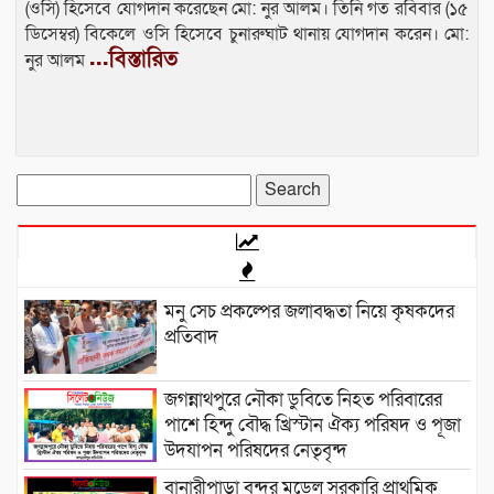
(ওসি) হিসেবে যোগদান করেছেন মো: নুর আলম। তিনি গত রবিবার (১৫
ডিসেম্বর) বিকেলে ওসি হিসেবে চুনারুঘাট থানায় যোগদান করেন। মো:
...বিস্তারিত
নুর আলম
Search
for:
মনু সেচ প্রকল্পের জলাবদ্ধতা নিয়ে কৃষকদের
প্রতিবাদ
জগন্নাথপুরে নৌকা ডুবিতে নিহত পরিবারের
পাশে হিন্দু বৌদ্ধ খ্রিস্টান ঐক্য পরিষদ ও পূজা
উদযাপন পরিষদের নেতৃবৃন্দ
​বানারীপাড়া বন্দর মডেল সরকারি প্রাথমিক