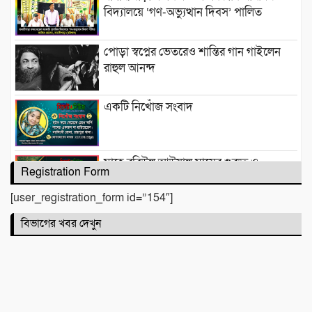
বিদ্যালয়ে ‘গণ-অভ্যুত্থান দিবস’ পালিত
পোড়া স্বপ্নের ভেতরেও শান্তির গান গাইলেন
রাহুল আনন্দ
একটি নিখোঁজ সংবাদ
মাহে রবিউল আউয়াল মাসের গুরুত্ব ও
Registration Form
ফজিলত। হাফিজ মাছুম আহমদ দুধরচকী
[user_registration_form id=”154″]
শান্তি উদ্যান (আহমেদ নগর) এলাকার নিরাপত্তা
বিভাগের খবর দেখুন
ও উন্নয়নমূলক জরুরি সভার আহব্বান
প্রায় দশ লাখ কোটি টাকার বাজেট করার পরেও
দেশ এভাবে চলতে পারে না। এত নড়বড়ে হতে
পারে না