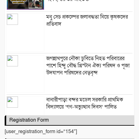
মনু সেচ প্রকল্পের জলাবদ্ধতা নিয়ে কৃষকদের
প্রতিবাদ
জগন্নাথপুরে নৌকা ডুবিতে নিহত পরিবারের
পাশে হিন্দু বৌদ্ধ খ্রিস্টান ঐক্য পরিষদ ও পূজা
উদযাপন পরিষদের নেতৃবৃন্দ
​বানারীপাড়া বন্দর মডেল সরকারি প্রাথমিক
বিদ্যালয়ে ‘গণ-অভ্যুত্থান দিবস’ পালিত
Registration Form
[user_registration_form id=”154″]