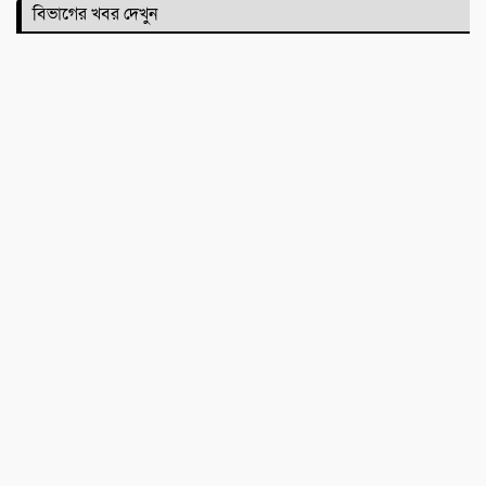
পোড়া স্বপ্নের ভেতরেও শান্তির গান গাইলেন
বিভাগের খবর দেখুন
রাহুল আনন্দ
একটি নিখোঁজ সংবাদ
মাহে রবিউল আউয়াল মাসের গুরুত্ব ও
ফজিলত। হাফিজ মাছুম আহমদ দুধরচকী
শান্তি উদ্যান (আহমেদ নগর) এলাকার নিরাপত্তা
ও উন্নয়নমূলক জরুরি সভার আহব্বান
প্রায় দশ লাখ কোটি টাকার বাজেট করার পরেও