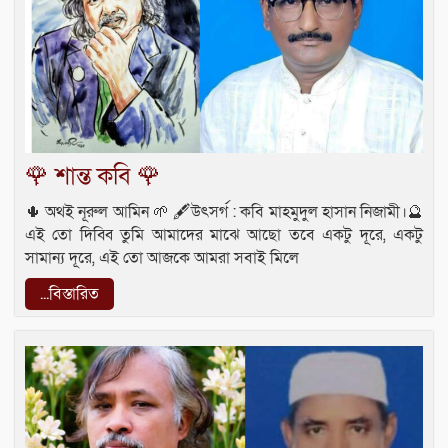
🌹 শান্ত কবি 🌹
🌵 অথই নূরুল আমিন 🌱 🖋উৎসর্গ : কবি মাহমুদুল হাসান নিজামী।🔮
এই তো দিব্বি তুমি আমাদের মাঝে আছো তবে একটু দূরে, একটু
সামান্য দূরে, এই তো আজকে আমরা সবাই মিলে
...বিস্তারিত