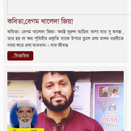
কবিতা,বেগম খালেদা জিয়া
কবিতা- বেগম খালেদা জিয়া- অথই নূরুল আমিন: ভাগ‍্য যার সু ফসন্ন ,
তার হয় না ক্ষয় পৃথিবীর প্রকৃতি যাকে উপরে তুলে দেয় মানব ধরনীতে
সময় করে দেয় ব‍্যবধান।। যার জীবন্ত
...বিস্তারিত