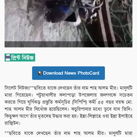
Download News PhotoCard
সিলেট নিউজঃ””ছবিতে যাকে দেখছেন তাঁর নাম শাহ আলম মীর। মানুষটি
মারা গিয়েছেন। পটুয়াখালীর কলাপাড়া উপজেলায় জনগণকে সচেতন
করতে গিয়ে ঘূর্ণিঝড় প্রস্তুতি কর্মসূচির (সিপিপি) কর্মী ৫৫ বছর বয়স্ক মো.
শাহ আলম মীর নিখোঁজ হয়েছিলেন। কচুরিপানার মধ্যে ডুবে যান তিনি।
কিছুক্ষণ আগে তাঁর মৃতদেহ উদ্ধার করা হয়। ইন্না-লিল্লাহে ওয়া ইন্না ইলাইহে
রাজ্বিউন।
“”ছবিতে যাকে দেখছেন তাঁর নাম শাহ আলম মীর। মানুষটি মারা