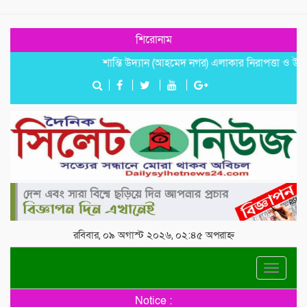
শিরোনাম
শান্তি উদ্যান (আহমেদ নগর) এলাকার নিরাপত্তা ও উন্নয়নমূলক
রবিবার, ০৯ অগাস্ট ২০২৬, ০২:৪৫ অপরাহ্ন
Toggle
navigat
Notice :