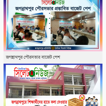
জগন্নাথপুর পৌরসভার বাজেট পেশ