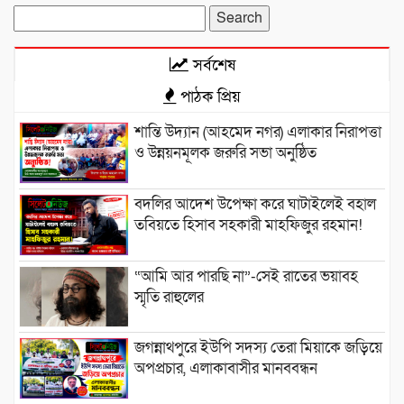
Search
for:
সর্বশেষ
পাঠক প্রিয়
শান্তি উদ্যান (আহমেদ নগর) এলাকার নিরাপত্তা
ও উন্নয়নমূলক জরুরি সভা অনুষ্ঠিত
বদলির আদেশ উপেক্ষা করে ঘাটাইলেই বহাল
তবিয়তে হিসাব সহকারী মাহফিজুর রহমান!
“আমি আর পারছি না”-সেই রাতের ভয়াবহ
স্মৃতি রাহুলের
জগন্নাথপুরে ইউপি সদস্য তেরা মিয়াকে জড়িয়ে
অপপ্রচার, এলাকাবাসীর মানববন্ধন