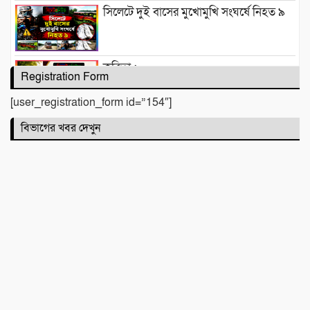
সিলেটে দুই বাসের মুখোমুখি সংঘর্ষে নিহত ৯
কবিতা :
Registration Form
[user_registration_form id=”154″]
টিলা খেকোদের দৌরাত্ম্যে জৈন্তাপুরে পরিবেশ
বিভাগের খবর দেখুন
বিপর্যয়, আতঙ্কে প্রবাসী পরিবার
‎​ছাতকে পাওনা টাকাকে কেন্দ্র করে রক্তক্ষয়ী
সংঘর্ষ, গুরুতর আহত ৪
মনু সেচ প্রকল্পের জলাবদ্ধতা নিয়ে কৃষকদের
প্রতিবাদ
জগন্নাথপুরে নৌকা ডুবিতে নিহত পরিবারের
পাশে হিন্দু বৌদ্ধ খ্রিস্টান ঐক্য পরিষদ ও পূজা