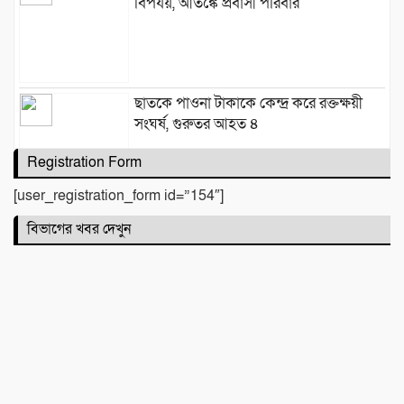
বিপর্যয়, আতঙ্কে প্রবাসী পরিবার
‎​ছাতকে পাওনা টাকাকে কেন্দ্র করে রক্তক্ষয়ী
সংঘর্ষ, গুরুতর আহত ৪
Registration Form
[user_registration_form id=”154″]
মনু সেচ প্রকল্পের জলাবদ্ধতা নিয়ে কৃষকদের
বিভাগের খবর দেখুন
প্রতিবাদ
জগন্নাথপুরে নৌকা ডুবিতে নিহত পরিবারের
পাশে হিন্দু বৌদ্ধ খ্রিস্টান ঐক্য পরিষদ ও পূজা
উদযাপন পরিষদের নেতৃবৃন্দ