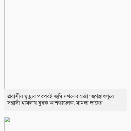
প্রবাসীর মৃত্যুর পরপরই জমি দখলের চেষ্টা: জগন্নাথপুরে
সন্ত্রাসী হামলায় যুবক আশঙ্কাজনক, মামলা দায়ের