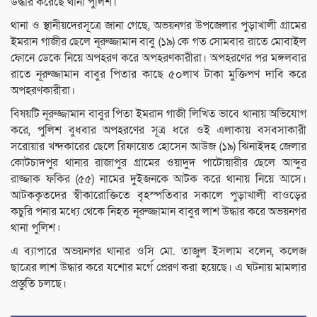
উদ্ধার করেছে থানা পুলিশ।
থানা ও স্থানীয়দেরসূত্রে জানা গেছে, অভয়নগর উপজেলার পুড়াখালী গ্রামের
ইমরান গাজীর ছেলে নূরুজ্জামান বাবু (১৯) কে গত সোমবার রাতে মোবাইল
ফোনে ডেকে নিয়ে অপহরণ করে অপহরণকারীরা। অপহরণের পর মঙ্গলবার
রাতে নূরুজ্জামান বাবুর পিতার কাছে ৫০লাখ টাকা মুক্তিপণ দাবি করে
অপহরণকারীরা।
বিষয়টি নূরুজ্জামান বাবুর পিতা ইমরান গাজী লিখিত ভাবে থানায় অভিযোগ
করে, পুলিশ বুধবার অপহরণের সূত্র ধরে ওই এলাকায় বসবসাকারী
সরোয়ার খন্দকারের ছেলে রিফায়েত হোসেন আউজ (১৯) ঝিনাইদহ জেলার
কোটচাদপুর থানার রাজাপুর গ্রামের ওয়াদুদ পাটোয়ারীর ছেলে আব্দুর
রাজ্জাক ফকির (৫৫) নামের দুইজনকে আটক করে থানায় নিয়ে আসে।
আটককৃতদের স্বীকারোক্তিতে বৃহস্পতিবার সকালে পুড়াখালী বাওড়ের
কচুরি পনার মধ্যে থেকে নিহত নূরুজ্জামান বাবুর লাশ উদ্ধার করে অভয়নগর
থানা পুলিশ ৷
এ ব্যাপারে অভয়নগর থানার ওসি মো. তাজুল ইসলাম বলেন, কলেজ
ছাত্রের লাশ উদ্ধার করে যশোর মর্গে প্রেরণ করা হয়েছে। এ ঘটনায় মামলার
প্রস্তুতি চলছে।