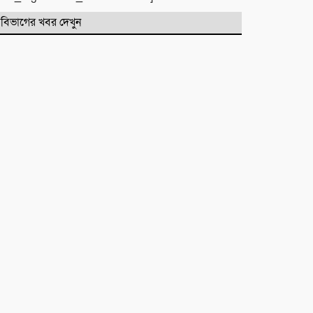
বিভাগের খবর দেখুন
জগন্নাথপুরে নৌকা ডুবিতে নিহত
পরিবারের পাশে হিন্দু বৌদ্ধ খ্রিস্টান
ঐক্য পরিষদ ও পূজা উদযাপন
পরিষদের নেতৃবৃন্দ
​বানারীপাড়া বন্দর মডেল সরকারি
প্রাথমিক বিদ্যালয়ে ‘গণ-অভ্যুত্থান দিবস’
পালিত
পোড়া স্বপ্নের ভেতরেও শান্তির গান
গাইলেন রাহুল আনন্দ