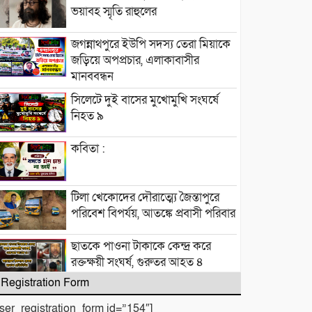
ভয়াবহ স্মৃতি রাহুলের
জগন্নাথপুরে ইউপি সদস্য তেরা মিয়াকে
জড়িয়ে অপপ্রচার, এলাকাবাসীর
মানববন্ধন
সিলেটে দুই বাসের মুখোমুখি সংঘর্ষে
নিহত ৯
কবিতা :
টিলা খেকোদের দৌরাত্ম্যে জৈন্তাপুরে
পরিবেশ বিপর্যয়, আতঙ্কে প্রবাসী পরিবার
‎​ছাতকে পাওনা টাকাকে কেন্দ্র করে
রক্তক্ষয়ী সংঘর্ষ, গুরুতর আহত ৪
Registration Form
মনু সেচ প্রকল্পের জলাবদ্ধতা নিয়ে
user_registration_form id=”154″]
কৃষকদের প্রতিবাদ