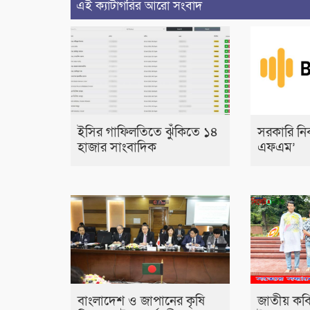
এই ক্যাটাগরির আরো সংবাদ
ইসির গাফিলতিতে ঝুঁকিতে ১৪
সরকারি নিব
হাজার সাংবাদিক
এফএম’
বাংলাদেশ ও জাপানের কৃষি
জাতীয় কব