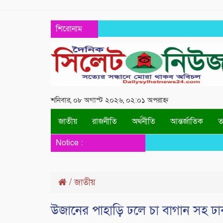
শিরোনাম
শনিবার, ০৮ অগাস্ট ২০২৬, ০২:০১ অপরাহ্ন
জাতীয়
রাজনীতি
অর্থনীতি
আন্তর্জাতিক
তথ
Notice :
/
জাতীয়
উজানের পাহাড়ি ঢলে চা বাগান সহ ঢা