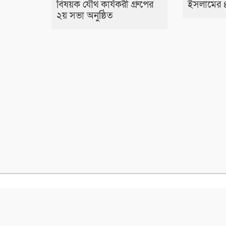
বিষয়ক যৌথ কার্যকরী গ্রুপের
ইসলামের ৪৯
২য় সভা অনুষ্ঠিত