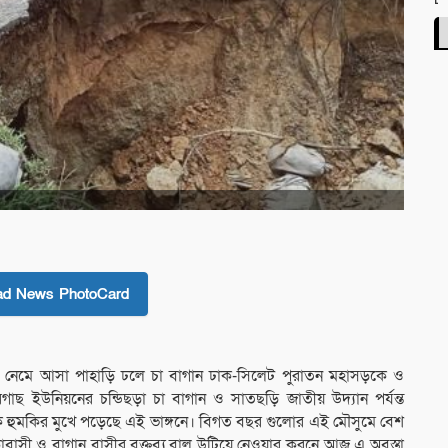
ad News PhotoCard
ন থেকে নেমে আসা পাহাড়ি ঢলে চা বাগান ঢাক-সিলেট পুরাতন মহাসড়কে ও
াছ ইউনিয়নের চন্ডিছড়া চা বাগান ও সাতছড়ি জাতীয় উদ্যান পর্যন্ত
ড়ক হুমকির মুখে পড়েছে এই ভাঙ্গনে। বিগত বছর গুলোর এই মৌসুমে বেশ
াবাসী ও বাগান বাসীর বক্তব্য,বালু উটিয়ে নেওয়ার করনে আজ এ অবস্তা