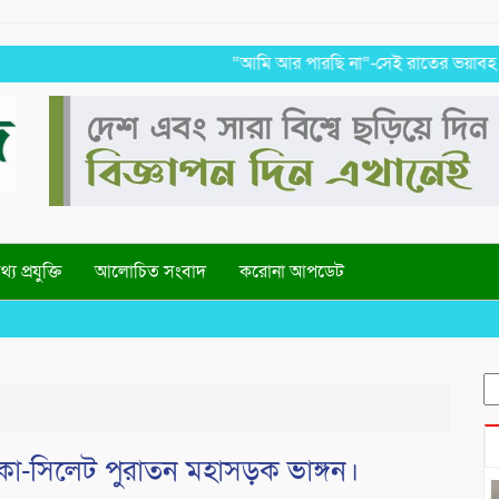
“আমি আর পারছি না”-সেই রাতের ভয়াবহ স্মৃতি রাহ
্য প্রযুক্তি
আলোচিত সংবাদ
করোনা আপডেট
Wel
S
fo
কা-সিলেট পুরাতন মহাসড়ক ভাঙ্গন।