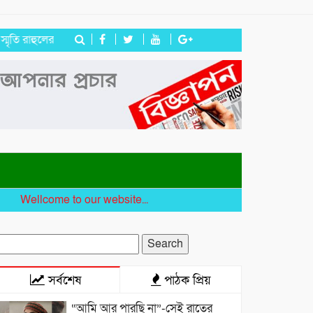
ুলের
জগন্নাথপুরে ইউপি সদস্য তেরা মিয়াকে জড়িয়ে অপপ্রচার, এলাকাবাসীর
lcome to our website...
earch
r:
সর্বশেষ
পাঠক প্রিয়
“আমি আর পারছি না”-সেই রাতের