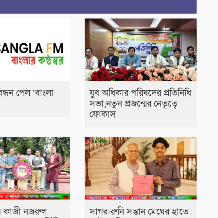
ন্ধন পেল ‘বাংলা
যুব অধিকার পরিষদের প্রতিনিধি
সভা;নতুন প্রজন্মের নেতৃত্বে
ফোকাস
ি কাজী নজরুল
সাগর-রুনি সন্তান মেঘের হাতে